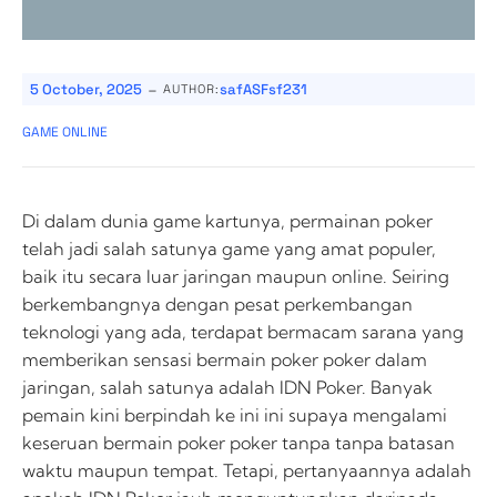
-
5 October, 2025
safASFsf231
AUTHOR:
GAME ONLINE
Di dalam dunia game kartunya, permainan poker
telah jadi salah satunya game yang amat populer,
baik itu secara luar jaringan maupun online. Seiring
berkembangnya dengan pesat perkembangan
teknologi yang ada, terdapat bermacam sarana yang
memberikan sensasi bermain poker poker dalam
jaringan, salah satunya adalah IDN Poker. Banyak
pemain kini berpindah ke ini ini supaya mengalami
keseruan bermain poker poker tanpa tanpa batasan
waktu maupun tempat. Tetapi, pertanyaannya adalah