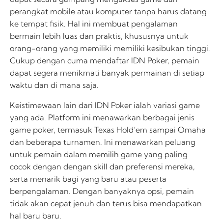
perangkat mobile atau komputer tanpa harus datang
ke tempat fisik. Hal ini membuat pengalaman
bermain lebih luas dan praktis, khususnya untuk
orang-orang yang memiliki memiliki kesibukan tinggi.
Cukup dengan cuma mendaftar IDN Poker, pemain
dapat segera menikmati banyak permainan di setiap
waktu dan di mana saja.
Keistimewaan lain dari IDN Poker ialah variasi game
yang ada. Platform ini menawarkan berbagai jenis
game poker, termasuk Texas Hold’em sampai Omaha
dan beberapa turnamen. Ini menawarkan peluang
untuk pemain dalam memilih game yang paling
cocok dengan dengan skill dan preferensi mereka,
serta menarik bagi yang baru atau peserta
berpengalaman. Dengan banyaknya opsi, pemain
tidak akan cepat jenuh dan terus bisa mendapatkan
hal baru baru.