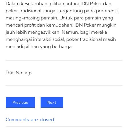
Dalam keseluruhan, pilihan antara IDN Poker dan
poker tradisional sangat tergantung pada preferensi
masing-masing pemain. Untuk para pemain yang
mencari profit dan kemudahan, IDN Poker mungkin
jauh lebih mengasyikkan. Namun, bagi mereka
menghargai interaksi sosial, poker tradisional masih
menjadi pilihan yang berharga.
Tags:
No tags
Previous
Next
Comments are closed