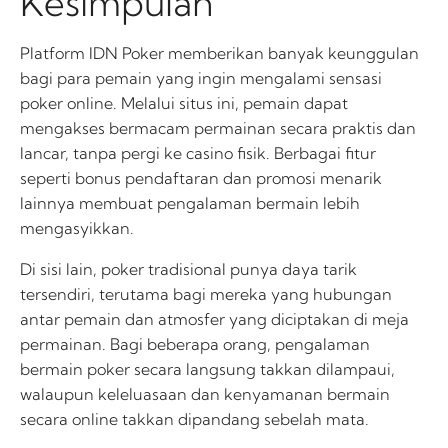
Kesimpulan
Platform IDN Poker memberikan banyak keunggulan
bagi para pemain yang ingin mengalami sensasi
poker online. Melalui situs ini, pemain dapat
mengakses bermacam permainan secara praktis dan
lancar, tanpa pergi ke casino fisik. Berbagai fitur
seperti bonus pendaftaran dan promosi menarik
lainnya membuat pengalaman bermain lebih
mengasyikkan.
Di sisi lain, poker tradisional punya daya tarik
tersendiri, terutama bagi mereka yang hubungan
antar pemain dan atmosfer yang diciptakan di meja
permainan. Bagi beberapa orang, pengalaman
bermain poker secara langsung takkan dilampaui,
walaupun keleluasaan dan kenyamanan bermain
secara online takkan dipandang sebelah mata.