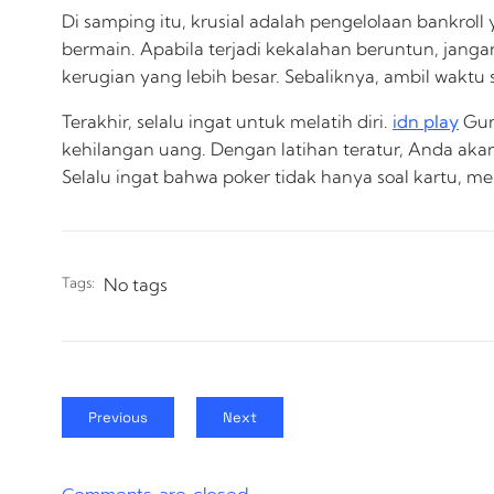
Di samping itu, krusial adalah pengelolaan bankroll
bermain. Apabila terjadi kekalahan beruntun, jan
kerugian yang lebih besar. Sebaliknya, ambil waktu 
Terakhir, selalu ingat untuk melatih diri.
idn play
Gun
kehilangan uang. Dengan latihan teratur, Anda aka
Selalu ingat bahwa poker tidak hanya soal kartu, m
Tags:
No tags
Previous
Next