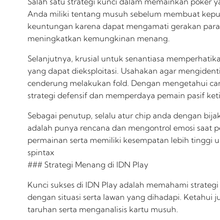
Salah satu strategi kunci dalam memainkan poker 
Anda miliki tentang musuh sebelum membuat keputus
keuntungan karena dapat mengamati gerakan para 
meningkatkan kemungkinan menang.
Selanjutnya, krusial untuk senantiasa memperhatik
yang dapat dieksploitasi. Usahakan agar mengidenti
cenderung melakukan fold. Dengan mengetahui car
strategi defensif dan memperdaya pemain pasif ke
Sebagai penutup, selalu atur chip anda dengan bij
adalah punya rencana dan mengontrol emosi saat per
permainan serta memiliki kesempatan lebih tinggi
spintax
### Strategi Menang di IDN Play
Kunci sukses di IDN Play adalah memahami strategi 
dengan situasi serta lawan yang dihadapi. Ketahui
taruhan serta menganalisis kartu musuh.