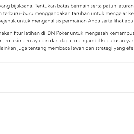
 yang bijaksana. Tentukan batas bermain serta patuhi aturan
gan terburu-buru menggandakan taruhan untuk mengejar kek
sejenak untuk menganalisis permainan Anda serta lihat apa 
akan fitur latihan di IDN Poker untuk mengasah kemampuan
n semakin percaya diri dan dapat mengambil keputusan yan
elainkan juga tentang membaca lawan dan strategi yang efek