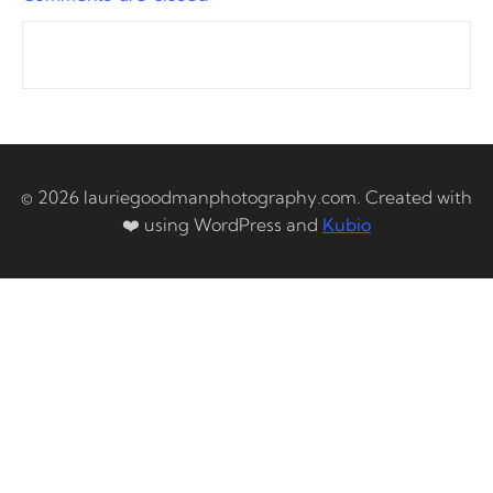
© 2026 lauriegoodmanphotography.com. Created with
❤️ using WordPress and
Kubio