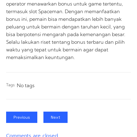
operator menawarkan bonus untuk game tertentu,
termasuk slot Spaceman. Dengan memanfaatkan
bonus ini, pemain bisa mendapatkan lebih banyak
peluang untuk bermain dengan taruhan kecil, yang
bisa berpotensi mengarah pada kemenangan besar.
Selalu lakukan riset tentang bonus terbaru dan pilih
waktu yang tepat untuk bermain agar dapat
memaksimalkan keuntungan.
Tags:
No tags
Previous
Next
Comments are closed