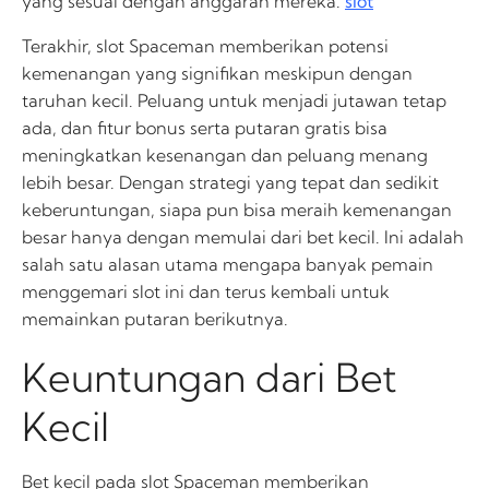
yang sesuai dengan anggaran mereka.
slot
Terakhir, slot Spaceman memberikan potensi
kemenangan yang signifikan meskipun dengan
taruhan kecil. Peluang untuk menjadi jutawan tetap
ada, dan fitur bonus serta putaran gratis bisa
meningkatkan kesenangan dan peluang menang
lebih besar. Dengan strategi yang tepat dan sedikit
keberuntungan, siapa pun bisa meraih kemenangan
besar hanya dengan memulai dari bet kecil. Ini adalah
salah satu alasan utama mengapa banyak pemain
menggemari slot ini dan terus kembali untuk
memainkan putaran berikutnya.
Keuntungan dari Bet
Kecil
Bet kecil pada slot Spaceman memberikan