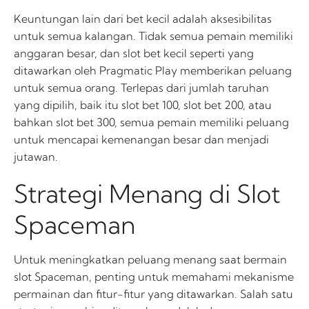
Keuntungan lain dari bet kecil adalah aksesibilitas
untuk semua kalangan. Tidak semua pemain memiliki
anggaran besar, dan slot bet kecil seperti yang
ditawarkan oleh Pragmatic Play memberikan peluang
untuk semua orang. Terlepas dari jumlah taruhan
yang dipilih, baik itu slot bet 100, slot bet 200, atau
bahkan slot bet 300, semua pemain memiliki peluang
untuk mencapai kemenangan besar dan menjadi
jutawan.
Strategi Menang di Slot
Spaceman
Untuk meningkatkan peluang menang saat bermain
slot Spaceman, penting untuk memahami mekanisme
permainan dan fitur-fitur yang ditawarkan. Salah satu