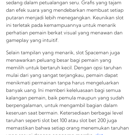
sedang dalam petualangan seru. Grafis yang tajam
dan efek suara yang mendebarkan membuat setiap
putaran menjadi lebih menegangkan. Keunikan slot
ini terletak pada kemampuannya untuk menarik
perhatian pemain berkat visual yang menawan dan
gameplay yang intuitif.
Selain tampilan yang menarik, slot Spaceman juga
menawarkan peluang besar bagi pemain yang
memilih untuk bertaruh kecil. Dengan opsi taruhan
mulai dari yang sangat terjangkau, pemain dapat
menikmati permainan tanpa harus mengeluarkan
banyak uang. Ini memberi keleluasaan bagi semua
kalangan pemain, baik pemula maupun yang sudah
berpengalaman, untuk mengambil bagian dalam
keseruan saat bermain. Ketersediaan berbagai level
taruhan seperti slot bet 100 atau slot bet 200 juga
memastikan bahwa setiap orang menemukan taruhan