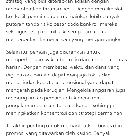
strategi yang bisa diterapkan adalah dengan
memanfaatkan taruhan kecil. Dengan memilih slot
bet kecil, pemain dapat memainkan lebih banyak
putaran tanpa risiko besar pada bankroll mereka,
sekaligus tetap memiliki kesempatan untuk
mendapatkan kemenangan yang menguntungkan.
Selain itu, pemain juga disarankan untuk
memperhatikan waktu bermain dan mengatur batas
harian. Dengan membatasi waktu dan dana yang
digunakan, pemain dapat menjaga fokus dan
menghindari keputusan emosional yang dapat
mengarah pada kerugian. Mengelola anggaran juga
memungkinkan pemain untuk menikmati
pengalaman bermain tanpa tekanan, sehingga
meningkatkan konsentrasi dan strategi permainan.
Terakhir, penting untuk memanfaatkan bonus dan
promosi yang ditawarkan oleh kasino. Banyak