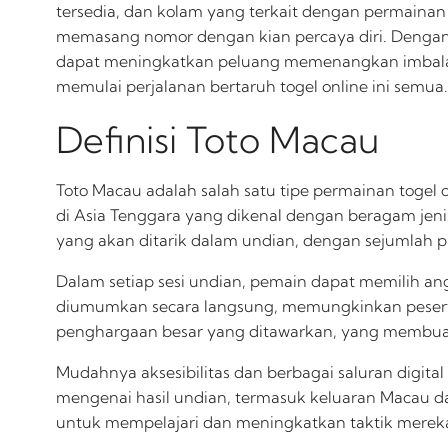
tersedia, dan kolam yang terkait dengan permainan i
memasang nomor dengan kian percaya diri. Dengan
dapat meningkatkan peluang memenangkan imbalan.
memulai perjalanan bertaruh togel online ini semua.
Definisi Toto Macau
Toto Macau adalah salah satu tipe permainan togel 
di Asia Tenggara yang dikenal dengan beragam je
yang akan ditarik dalam undian, dengan sejumlah p
Dalam setiap sesi undian, pemain dapat memilih a
diumumkan secara langsung, memungkinkan pesert
penghargaan besar yang ditawarkan, yang membuatn
Mudahnya aksesibilitas dan berbagai saluran digita
mengenai hasil undian, termasuk keluaran Macau d
untuk mempelajari dan meningkatkan taktik merek