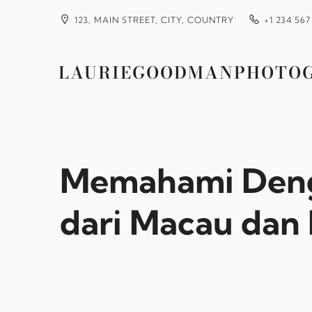
Skip
to
123, MAIN STREET, CITY, COUNTRY
+1 234 567
content
LAURIEGOODMANPHOTO
Memahami Denga
dari Macau dan