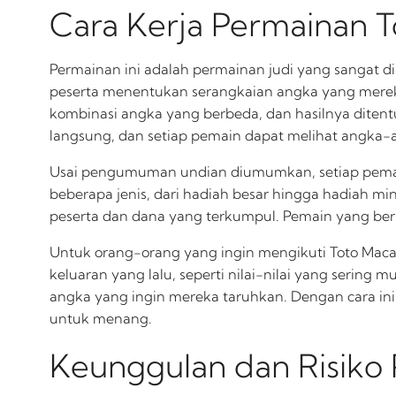
Cara Kerja Permainan 
Permainan ini adalah permainan judi yang sangat 
peserta menentukan serangkaian angka yang merek
kombinasi angka yang berbeda, dan hasilnya ditentu
langsung, dan setiap pemain dapat melihat angka-
Usai pengumuman undian diumumkan, setiap pemain 
beberapa jenis, dari hadiah besar hingga hadiah mi
peserta dan dana yang terkumpul. Pemain yang be
Untuk orang-orang yang ingin mengikuti Toto Maca
keluaran yang lalu, seperti nilai-nilai yang serin
angka yang ingin mereka taruhkan. Dengan cara in
untuk menang.
Keunggulan dan Risiko