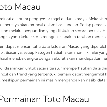
Toto Macau
diminati di antara penggemar togel di dunia maya. Mekani
a percaya akan muncul dalam hasil undian. Setiap pemai
kan melalui pengundian yang dilakukan secara berkala. Has
angka yang keluar serta mengecek apakah taruhan mereka b
dapat mencari tahu data keluaran Macau yang diperoleh d
nor. Biasanya, setiap kategori hadiah akan memiliki nilai
rhasil menebak angka dengan akurat akan mendapatkan ha
u, disarankan untuk secara teratur memperhatikan data d
g muncul dan trend yang terbentuk, pemain dapat mengambil
i, meskipun permainan ini masih mengandalkan nasib, dat
 Permainan Toto Macau