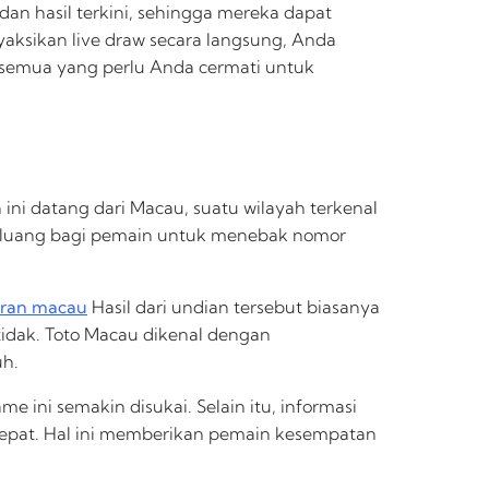
dan hasil terkini, sehingga mereka dapat
ksikan live draw secara langsung, Anda
semua yang perlu Anda cermati untuk
ini datang dari Macau, suatu wilayah terkenal
peluang bagi pemain untuk menebak nomor
aran macau
Hasil dari undian tersebut biasanya
dak. Toto Macau dikenal dengan
uh.
 ini semakin disukai. Selain itu, informasi
cepat. Hal ini memberikan pemain kesempatan