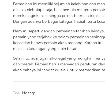
Permainan ini memiliki sejumlah kelebihan dan me
diakses oleh siapa saja, baik pemula maupun pem
mereka inginkan, sehingga proses bermain terasa l
Dengan adanya berbagai kategori hadiah serta ke
Namun, seperti dengan permainan taruhan lainnya, 
pemain yang terjebak ke dalam permainan sehingga 
kepastian bahwa pemain akan menang. Karena itu, 
masalah keuangan yang lebih besar.
Selain itu, ada juga risiko legal yang mungkin meny
dan daerah. Pemain harus menyadari peraturan dan
akan bahaya ini sangat krusial untuk memastikan 
Tags:
No tags