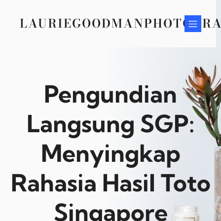
Skip
to
LAURIEGOODMANPHOTOGRA
content
Pengundian
Langsung SGP:
Menyingkap
Rahasia Hasil Toto
Singapore