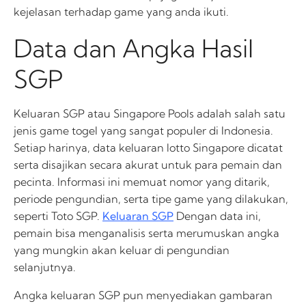
kejelasan terhadap game yang anda ikuti.
Data dan Angka Hasil
SGP
Keluaran SGP atau Singapore Pools adalah salah satu
jenis game togel yang sangat populer di Indonesia.
Setiap harinya, data keluaran lotto Singapore dicatat
serta disajikan secara akurat untuk para pemain dan
pecinta. Informasi ini memuat nomor yang ditarik,
periode pengundian, serta tipe game yang dilakukan,
seperti Toto SGP.
Keluaran SGP
Dengan data ini,
pemain bisa menganalisis serta merumuskan angka
yang mungkin akan keluar di pengundian
selanjutnya.
Angka keluaran SGP pun menyediakan gambaran