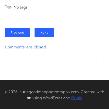
Tags:
No tags
Previous
Next
Comments are closed
© 2026 lauriegoodmanphotography.com. Created with
❤️ using WordPress and
Kubio