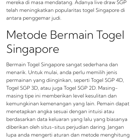
mereka di masa mendatang. Adanya live draw SGP
telah meningkatkan popularitas togel Singapore di
antara penggemar judi.
Metode Bermain Togel
Singapore
Bermain Togel Singapore sangat sederhana dan
menarik. Untuk mulai, anda perlu memilih jenis
permainan yang diinginkan, seperti Togel SGP 4D,
Togel SGP 3D, atau juga Togel SGP 2D. Masing-
masing tipe ini memberikan level kesulitan dan
kemungkinan kemenangan yang lain. Pemain dapat
menetapkan angka sesuai dengan intuisi atau
berdasarkan data keluaran yang lalu yang biasanya
diberikan oleh situs-situs perjudian daring. Jangan
lupa anda mengerti aturan dan metode menghitung