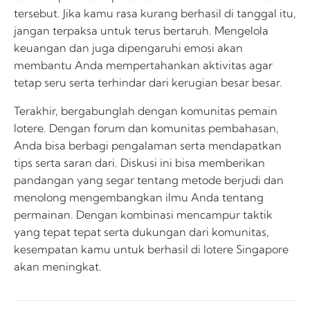
tersebut. Jika kamu rasa kurang berhasil di tanggal itu,
jangan terpaksa untuk terus bertaruh. Mengelola
keuangan dan juga dipengaruhi emosi akan
membantu Anda mempertahankan aktivitas agar
tetap seru serta terhindar dari kerugian besar besar.
Terakhir, bergabunglah dengan komunitas pemain
lotere. Dengan forum dan komunitas pembahasan,
Anda bisa berbagi pengalaman serta mendapatkan
tips serta saran dari. Diskusi ini bisa memberikan
pandangan yang segar tentang metode berjudi dan
menolong mengembangkan ilmu Anda tentang
permainan. Dengan kombinasi mencampur taktik
yang tepat tepat serta dukungan dari komunitas,
kesempatan kamu untuk berhasil di lotere Singapore
akan meningkat.