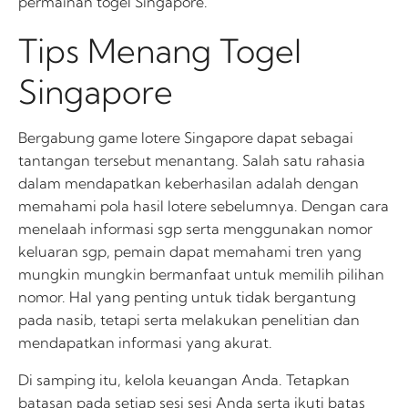
permainan togel Singapore.
Tips Menang Togel
Singapore
Bergabung game lotere Singapore dapat sebagai
tantangan tersebut menantang. Salah satu rahasia
dalam mendapatkan keberhasilan adalah dengan
memahami pola hasil lotere sebelumnya. Dengan cara
menelaah informasi sgp serta menggunakan nomor
keluaran sgp, pemain dapat memahami tren yang
mungkin mungkin bermanfaat untuk memilih pilihan
nomor. Hal yang penting untuk tidak bergantung
pada nasib, tetapi serta melakukan penelitian dan
mendapatkan informasi yang akurat.
Di samping itu, kelola keuangan Anda. Tetapkan
batasan pada setiap sesi sesi Anda serta ikuti batas