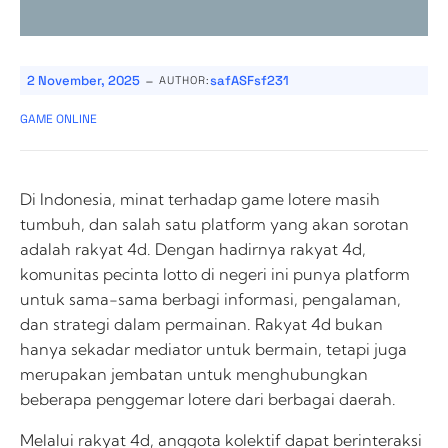
-
2 November, 2025
safASFsf231
AUTHOR:
GAME ONLINE
Di Indonesia, minat terhadap game lotere masih
tumbuh, dan salah satu platform yang akan sorotan
adalah rakyat 4d. Dengan hadirnya rakyat 4d,
komunitas pecinta lotto di negeri ini punya platform
untuk sama-sama berbagi informasi, pengalaman,
dan strategi dalam permainan. Rakyat 4d bukan
hanya sekadar mediator untuk bermain, tetapi juga
merupakan jembatan untuk menghubungkan
beberapa penggemar lotere dari berbagai daerah.
Melalui rakyat 4d, anggota kolektif dapat berinteraksi