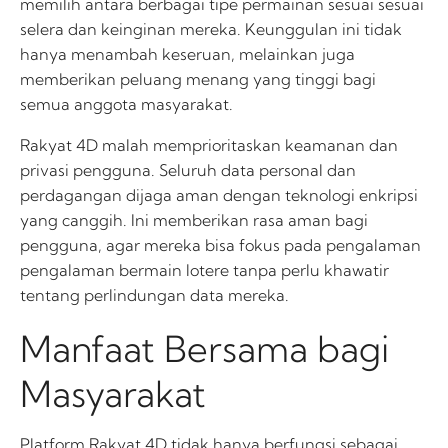
memilih antara berbagai tipe permainan sesuai sesuai
selera dan keinginan mereka. Keunggulan ini tidak
hanya menambah keseruan, melainkan juga
memberikan peluang menang yang tinggi bagi
semua anggota masyarakat.
Rakyat 4D malah memprioritaskan keamanan dan
privasi pengguna. Seluruh data personal dan
perdagangan dijaga aman dengan teknologi enkripsi
yang canggih. Ini memberikan rasa aman bagi
pengguna, agar mereka bisa fokus pada pengalaman
pengalaman bermain lotere tanpa perlu khawatir
tentang perlindungan data mereka.
Manfaat Bersama bagi
Masyarakat
Platform Rakyat 4D tidak hanya berfungsi sebagai