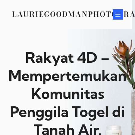
Skip
to
LAURIEGOODMANPHOTOGRA
content
Rakyat 4D –
Mempertemukan
Komunitas
Penggila Togel di
Tanah Air.