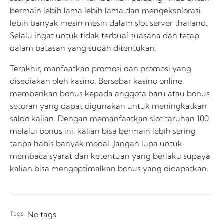
bermain lebih lama lebih lama dan mengeksplorasi
lebih banyak mesin mesin dalam slot server thailand.
Selalu ingat untuk tidak terbuai suasana dan tetap
dalam batasan yang sudah ditentukan.
Terakhir, manfaatkan promosi dan promosi yang
disediakan oleh kasino. Bersebar kasino online
memberikan bonus kepada anggota baru atau bonus
setoran yang dapat digunakan untuk meningkatkan
saldo kalian. Dengan memanfaatkan slot taruhan 100
melalui bonus ini, kalian bisa bermain lebih sering
tanpa habis banyak modal. Jangan lupa untuk
membaca syarat dan ketentuan yang berlaku supaya
kalian bisa mengoptimalkan bonus yang didapatkan.
Tags:
No tags