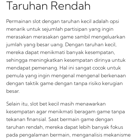
Taruhan Rendah
Permainan slot dengan taruhan kecil adalah opsi
menarik untuk sejumlah partisipan yang ingin
merasakan merasakan game sambil mengeluarkan
jumlah yang besar uang. Dengan taruhan kecil,
mereka dapat menikmati banyak kesempatan,
sehingga meningkatkan kesempatan dirinya untuk
mendapat pemenang. Hal ini sangat cocok untuk
pemula yang ingin mengenal mengenal berkenaan
dengan taktik game dengan tanpa risiko kerugian
besar.
Selain itu, slot bet kecil masih menawarkan
kesempatan agar menikmati beragam game tanpa
tekanan finansial. Saat bermain game dengan
taruhan rendah, mereka dapat lebih banyak fokus
pada pengalaman bermain, menganalisis mekanisme