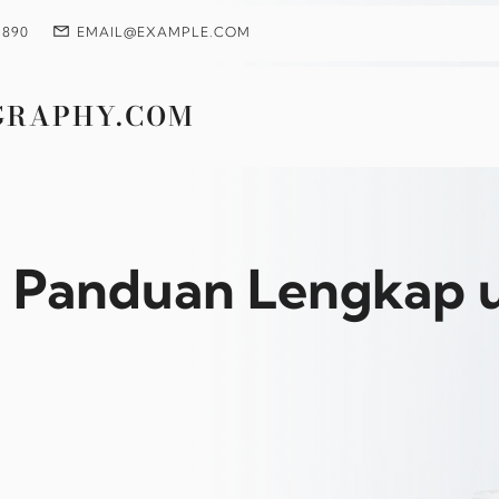
 890
EMAIL@EXAMPLE.COM
GRAPHY.COM
s: Panduan Lengkap 