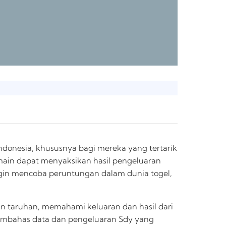
Indonesia, khususnya bagi mereka yang tertarik
main dapat menyaksikan hasil pengeluaran
gin mencoba peruntungan dalam dunia togel,
an taruhan, memahami keluaran dan hasil dari
membahas data dan pengeluaran Sdy yang