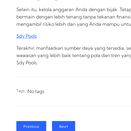
Selain itu, kelola anggaran Anda dengan bijak. Te
bermain dengan lebih tenang tanpa tekanan finans
mengambil risiko lebih dari yang Anda mampu untu
Sdy Pools
Terakhir, manfaatkan sumber daya yang tersedia, se
wawasan yang lebih baik tentang pola dan tren yan
Sdy Pools.
Tags:
No tags
Previous
Next