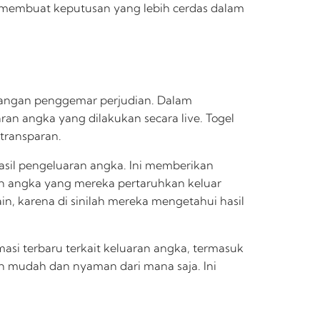
 membuat keputusan yang lebih cerdas dalam
kalangan penggemar perjudian. Dalam
n angka yang dilakukan secara live. Togel
 transparan.
asil pengeluaran angka. Ini memberikan
ah angka yang mereka pertaruhkan keluar
, karena di sinilah mereka mengetahui hasil
si terbaru terkait keluaran angka, termasuk
h mudah dan nyaman dari mana saja. Ini