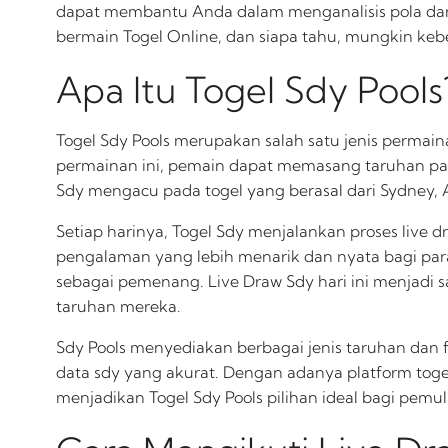
dapat membantu Anda dalam menganalisis pola dan
bermain Togel Online, dan siapa tahu, mungkin ke
Apa Itu Togel Sdy Pools
Togel Sdy Pools merupakan salah satu jenis permai
permainan ini, pemain dapat memasang taruhan pada
Sdy mengacu pada togel yang berasal dari Sydney, A
Setiap harinya, Togel Sdy menjalankan proses liv
pengalaman yang lebih menarik dan nyata bagi par
sebagai pemenang. Live Draw Sdy hari ini menjadi 
taruhan mereka.
Sdy Pools menyediakan berbagai jenis taruhan dan 
data sdy yang akurat. Dengan adanya platform toge
menjadikan Togel Sdy Pools pilihan ideal bagi pem