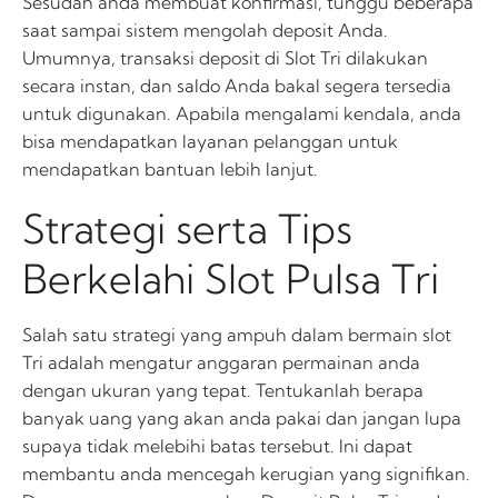
Sesudah anda membuat konfirmasi, tunggu beberapa
saat sampai sistem mengolah deposit Anda.
Umumnya, transaksi deposit di Slot Tri dilakukan
secara instan, dan saldo Anda bakal segera tersedia
untuk digunakan. Apabila mengalami kendala, anda
bisa mendapatkan layanan pelanggan untuk
mendapatkan bantuan lebih lanjut.
Strategi serta Tips
Berkelahi Slot Pulsa Tri
Salah satu strategi yang ampuh dalam bermain slot
Tri adalah mengatur anggaran permainan anda
dengan ukuran yang tepat. Tentukanlah berapa
banyak uang yang akan anda pakai dan jangan lupa
supaya tidak melebihi batas tersebut. Ini dapat
membantu anda mencegah kerugian yang signifikan.