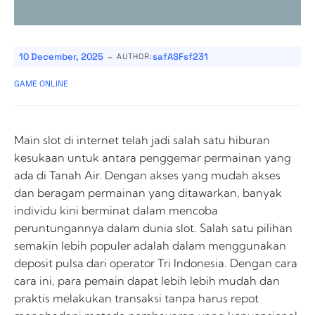
-
10 December, 2025
safASFsf231
AUTHOR:
GAME ONLINE
Main slot di internet telah jadi salah satu hiburan
kesukaan untuk antara penggemar permainan yang
ada di Tanah Air. Dengan akses yang mudah akses
dan beragam permainan yang ditawarkan, banyak
individu kini berminat dalam mencoba
peruntungannya dalam dunia slot. Salah satu pilihan
semakin lebih populer adalah dalam menggunakan
deposit pulsa dari operator Tri Indonesia. Dengan cara
cara ini, para pemain dapat lebih lebih mudah dan
praktis melakukan transaksi tanpa harus repot