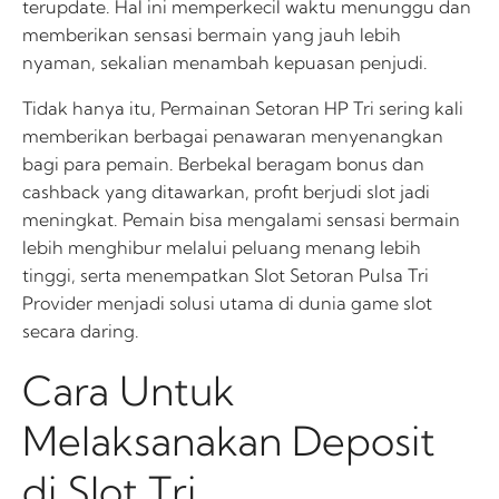
terupdate. Hal ini memperkecil waktu menunggu dan
memberikan sensasi bermain yang jauh lebih
nyaman, sekalian menambah kepuasan penjudi.
Tidak hanya itu, Permainan Setoran HP Tri sering kali
memberikan berbagai penawaran menyenangkan
bagi para pemain. Berbekal beragam bonus dan
cashback yang ditawarkan, profit berjudi slot jadi
meningkat. Pemain bisa mengalami sensasi bermain
lebih menghibur melalui peluang menang lebih
tinggi, serta menempatkan Slot Setoran Pulsa Tri
Provider menjadi solusi utama di dunia game slot
secara daring.
Cara Untuk
Melaksanakan Deposit
di Slot Tri