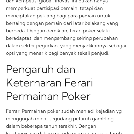
dan kompetisi global. Inovasi ini bukan hanya
memperkuat partisipasi pemain, tetapi dan
menciptakan peluang bagi para pemain untuk
bersaing dengan pemain dari latar belakang yang
berbeda. Dengan demikian, ferari poker selalu
beradaptasi dan mengembang seiring perubahan
dalam sektor perjudian, yang menjadikannya sebagai
opsi yang menarik bagi banyak sekali penjudi.
Pengaruh dan
Keternaran Ferari
Permainan Poker
Ferrari Permainan poker sudah menjadi kejadian yg
menggugah minat segudang petaruh gambling
dalam beberapa tahun terakhir. Dengan
keistimewaan dalam metode permainan serta taruh,