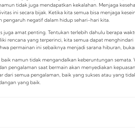
 namun tidak juga mendapatkan kekalahan. Menjaga keseh
vitas ini secara bijak. Ketika kita semua bisa menjaga ke
engaruh negatif dalam hidup sehari-hari kita.
s juga amat penting. Tentukan terlebih dahulu berapa wa
liki rencana yang terperinci, kita semua dapat menghindari
ahwa permainan ini sebaiknya menjadi sarana hiburan, buk
ang baik namun tidak mengandalkan keberuntungan semata.
an pengalaman saat bermain akan menyediakan kepuasan y
jar dari semua pengalaman, baik yang sukses atau yang tidak
angan yang baik.