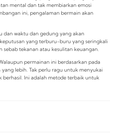
atan mental dan tak membiarkan emosi
seimbangan ini, pengalaman bermain akan
ktu dan waktu dan gedung yang akan
 keputusan yang terburu-buru yang seringkali
an sebab tekanan atau kesulitan keuangan.
 Walaupun permainan ini berdasarkan pada
ang lebih. Tak perlu ragu untuk menyukai
 berhasil. Ini adalah metode terbaik untuk