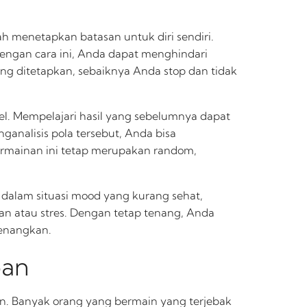
ah menetapkan batasan untuk diri sendiri.
ngan cara ini, Anda dapat menghindari
yang ditetapkan, sebaiknya Anda stop dan tidak
el. Mempelajari hasil yang sebelumnya dapat
alisis pola tersebut, Anda bisa
permainan ini tetap merupakan random,
dalam situasi mood yang kurang sehat,
kan atau stres. Dengan tetap tenang, Anda
enangkan.
pan
n. Banyak orang yang bermain yang terjebak