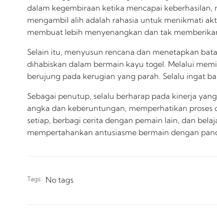
dalam kegembiraan ketika mencapai keberhasilan,
mengambil alih adalah rahasia untuk menikmati akti
membuat lebih menyenangkan dan tak memberikan p
Selain itu, menyusun rencana dan menetapkan bata
dihabiskan dalam bermain kayu togel. Melalui memi
berujung pada kerugian yang parah. Selalu ingat b
Sebagai penutup, selalu berharap pada kinerja y
angka dan keberuntungan, memperhatikan proses d
setiap, berbagi cerita dengan pemain lain, dan bela
mempertahankan antusiasme bermain dengan pand
Tags:
No tags