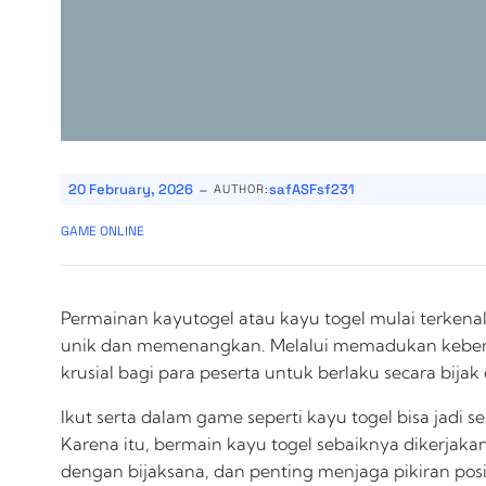
-
20 February, 2026
safASFsf231
AUTHOR:
GAME ONLINE
Permainan kayutogel atau kayu togel mulai terkena
unik dan memenangkan. Melalui memadukan keberu
krusial bagi para peserta untuk berlaku secara bi
Ikut serta dalam game seperti kayu togel bisa jadi
Karena itu, bermain kayu togel sebaiknya dikerjak
dengan bijaksana, dan penting menjaga pikiran po