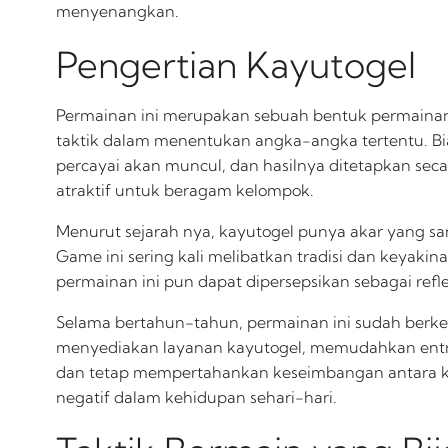
menyenangkan.
Pengertian Kayutogel
Permainan ini merupakan sebuah bentuk permaina
taktik dalam menentukan angka-angka tertentu. 
percayai akan muncul, dan hasilnya ditetapkan sec
atraktif untuk beragam kelompok.
Menurut sejarah nya, kayutogel punya akar yang sa
Game ini sering kali melibatkan tradisi dan keyak
permainan ini pun dapat dipersepsikan sebagai refl
Selama bertahun-tahun, permainan ini sudah berke
menyediakan layanan kayutogel, memudahkan entr
dan tetap mempertahankan keseimbangan antara k
negatif dalam kehidupan sehari-hari.