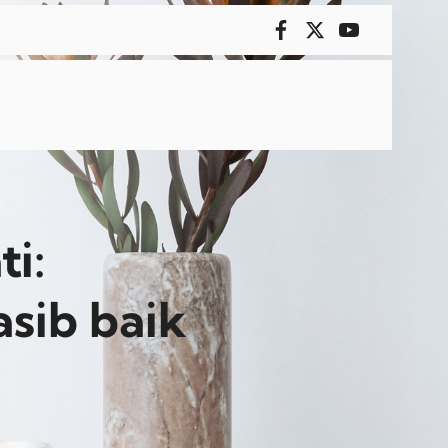
i:
sib baik