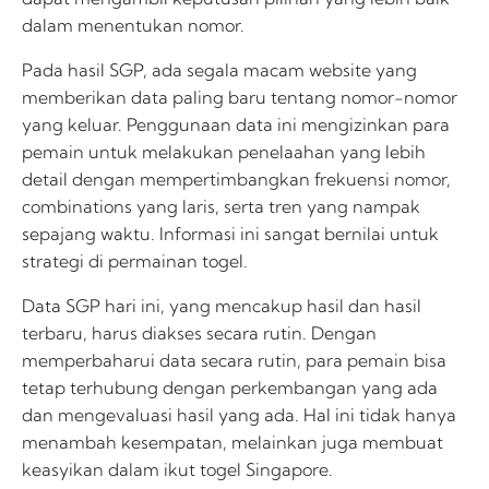
dalam menentukan nomor.
Pada hasil SGP, ada segala macam website yang
memberikan data paling baru tentang nomor-nomor
yang keluar. Penggunaan data ini mengizinkan para
pemain untuk melakukan penelaahan yang lebih
detail dengan mempertimbangkan frekuensi nomor,
combinations yang laris, serta tren yang nampak
sepajang waktu. Informasi ini sangat bernilai untuk
strategi di permainan togel.
Data SGP hari ini, yang mencakup hasil dan hasil
terbaru, harus diakses secara rutin. Dengan
memperbaharui data secara rutin, para pemain bisa
tetap terhubung dengan perkembangan yang ada
dan mengevaluasi hasil yang ada. Hal ini tidak hanya
menambah kesempatan, melainkan juga membuat
keasyikan dalam ikut togel Singapore.