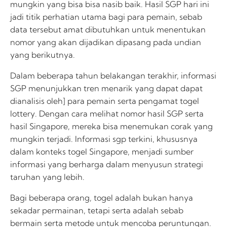
mungkin yang bisa bisa nasib baik. Hasil SGP hari ini
jadi titik perhatian utama bagi para pemain, sebab
data tersebut amat dibutuhkan untuk menentukan
nomor yang akan dijadikan dipasang pada undian
yang berikutnya.
Dalam beberapa tahun belakangan terakhir, informasi
SGP menunjukkan tren menarik yang dapat dapat
dianalisis oleh] para pemain serta pengamat togel
lottery. Dengan cara melihat nomor hasil SGP serta
hasil Singapore, mereka bisa menemukan corak yang
mungkin terjadi. Informasi sgp terkini, khususnya
dalam konteks togel Singapore, menjadi sumber
informasi yang berharga dalam menyusun strategi
taruhan yang lebih.
Bagi beberapa orang, togel adalah bukan hanya
sekadar permainan, tetapi serta adalah sebab
bermain serta metode untuk mencoba peruntungan.