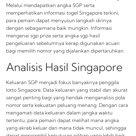
Melalui mendapatkan angka SGP serta
memperhatikan informasi togel Singapore terkini,
para pemain dapat menyusun langkah dirinya
dengan sebagaimana baik mungkin. Informasi
mengenai sgp prize serta angka sgp hasil
pengeluaran sebelumnya kerap digunakan acuan
bagi memilih nomor yang dijalankan dipertaruhkan.
Analisis Hasil Singapore
Keluaran SGP menjadi fokus banyaknya penggila
lotto Singapore. Data keluaran yang stabil dan akurat
sangat penting bagi yang hendak menganalisis pola
nomor serta kekuatan peluang menang. Dengan cara
mengamati data keluaran dalam jangka waktu
tertentu, para pemain dapat melihat mana angka
yang akrab keluar dan mana tidak muncul, sehingga
dapat mengambil keputusan pilihan yang lebih baik