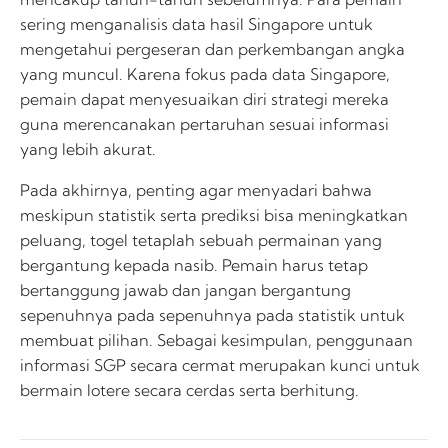
sering menganalisis data hasil Singapore untuk
mengetahui pergeseran dan perkembangan angka
yang muncul. Karena fokus pada data Singapore,
pemain dapat menyesuaikan diri strategi mereka
guna merencanakan pertaruhan sesuai informasi
yang lebih akurat.
Pada akhirnya, penting agar menyadari bahwa
meskipun statistik serta prediksi bisa meningkatkan
peluang, togel tetaplah sebuah permainan yang
bergantung kepada nasib. Pemain harus tetap
bertanggung jawab dan jangan bergantung
sepenuhnya pada sepenuhnya pada statistik untuk
membuat pilihan. Sebagai kesimpulan, penggunaan
informasi SGP secara cermat merupakan kunci untuk
bermain lotere secara cerdas serta berhitung.