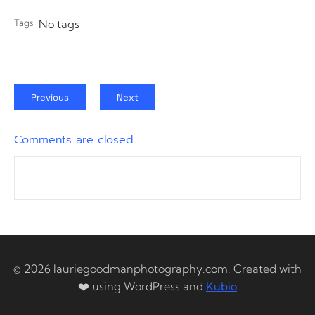
Tags:
No tags
Previous
Next
Comments are closed
© 2026 lauriegoodmanphotography.com. Created with
❤️ using WordPress and
Kubio