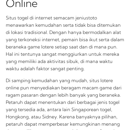
Online
Situs togel di internet semacam jeniustoto
menawarkan kemudahan serta tidak bisa ditemukan
di lokasi tradisional. Dengan hanya bermodalkan alat
yang terkoneksi internet, pemain bisa ikut serta dalam
beraneka game lotere setiap saat dan di mana pun.
Hal ini tentunya sangat menggiurkan untuk mereka
yang memiliki ada aktivitas sibuk, di mana waktu
waktu adalah faktor sangat penting.
Di samping kemudahan yang mudah, situs lotere
online pun menyediakan beragam macam game dari
ragam pasaran dengan lebih banyak yang beraneka.
Petaruh dapat menentukan dari berbagai jenis togel
yang tersedia ada, antara lain Singaporean togel,
Hongkong, atau Sidney. Karena banyaknya pilihan,
petaruh dapat memperbesar kemungkinan menang