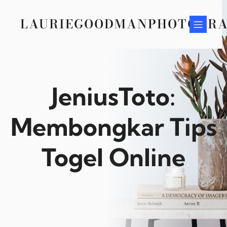
Skip
to
LAURIEGOODMANPHOTOGRA
content
JeniusToto:
Membongkar Tips
Togel Online