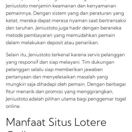
Jeniustoto menjamin keamanan dan kenyamanan
pemainnya. Dengan sistem yang dan peraturan yang
ketat, mereka dapat merasa nyaman saat bertransaksi
dan taruhan. Jeniustoto juga hadir dengan beraneka
metode pembayaran yang memudahkan pemain
dalam melakukan deposit atau penarikan.
Selain itu, Jeniustoto terkenal karena servis pelanggan
yang responsif dan siap melayani. Tim dukungan
pelanggan selalu siap memberikan jawaban
pertanyaan dan menyelesaikan masalah yang
mungkin saja dihadapi oleh pemain. Dengan berbagai
fitur menarik dan promosi yang menggirangkan,
Jeniustoto adalah pilihan utama bagi penggemar togel
online.
Manfaat Situs Lotere