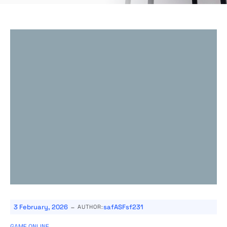
-
3 February, 2026
safASFsf231
AUTHOR:
GAME ONLINE