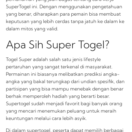
SuperTogel ini. Dengan menggunakan pengetahuan
yang benar, diharapkan para pemain bisa membuat
keputusan yang lebih cerdas tanpa jatuh ke dalam ke
dalam mitos yang valid.
Apa Sih Super Togel?
Togel Super adalah salah satu jenis lifestyle
pertaruhan yang sangat terkenal di masyarakat.
Permainan ini biasanya melibatkan prediksi angka-
angka yang bakal terungkap dari undian spesifik, dan
partisipan yang bisa mampu menebak dengan benar
berhak memperoleh hadiah yang berarti besar.
Supertogel sudah menjadi favorit bagi banyak orang
yang mencari menemukan peluang untuk meraih
keuntungan melalui cara lebih asyik.
Di dalam supertogel, peserta dapat memilih berbagai