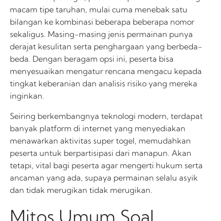
macam tipe taruhan, mulai cuma menebak satu
bilangan ke kombinasi beberapa beberapa nomor
sekaligus. Masing-masing jenis permainan punya
derajat kesulitan serta penghargaan yang berbeda-
beda. Dengan beragam opsi ini, peserta bisa
menyesuaikan mengatur rencana mengacu kepada
tingkat keberanian dan analisis risiko yang mereka
inginkan.
Seiring berkembangnya teknologi modern, terdapat
banyak platform di internet yang menyediakan
menawarkan aktivitas super togel, memudahkan
peserta untuk berpartisipasi dari manapun. Akan
tetapi, vital bagi peserta agar mengerti hukum serta
ancaman yang ada, supaya permainan selalu asyik
dan tidak merugikan tidak merugikan.
Mitos Umum Soal