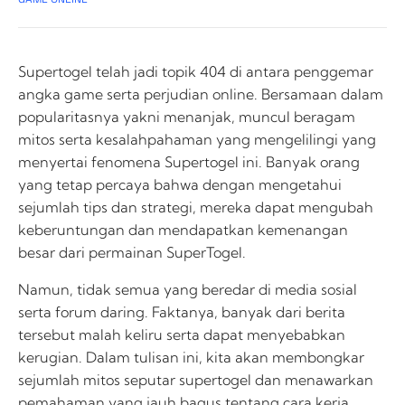
Supertogel telah jadi topik 404 di antara penggemar
angka game serta perjudian online. Bersamaan dalam
popularitasnya yakni menanjak, muncul beragam
mitos serta kesalahpahaman yang mengelilingi yang
menyertai fenomena Supertogel ini. Banyak orang
yang tetap percaya bahwa dengan mengetahui
sejumlah tips dan strategi, mereka dapat mengubah
keberuntungan dan mendapatkan kemenangan
besar dari permainan SuperTogel.
Namun, tidak semua yang beredar di media sosial
serta forum daring. Faktanya, banyak dari berita
tersebut malah keliru serta dapat menyebabkan
kerugian. Dalam tulisan ini, kita akan membongkar
sejumlah mitos seputar supertogel dan menawarkan
pemahaman yang jauh bagus tentang cara kerja