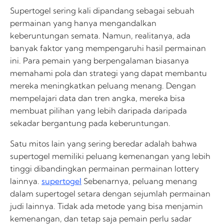
Supertogel sering kali dipandang sebagai sebuah
permainan yang hanya mengandalkan
keberuntungan semata. Namun, realitanya, ada
banyak faktor yang mempengaruhi hasil permainan
ini. Para pemain yang berpengalaman biasanya
memahami pola dan strategi yang dapat membantu
mereka meningkatkan peluang menang. Dengan
mempelajari data dan tren angka, mereka bisa
membuat pilihan yang lebih daripada daripada
sekadar bergantung pada keberuntungan.
Satu mitos lain yang sering beredar adalah bahwa
supertogel memiliki peluang kemenangan yang lebih
tinggi dibandingkan permainan permainan lottery
lainnya.
supertogel
Sebenarnya, peluang menang
dalam supertogel setara dengan sejumlah permainan
judi lainnya. Tidak ada metode yang bisa menjamin
kemenangan, dan tetap saja pemain perlu sadar