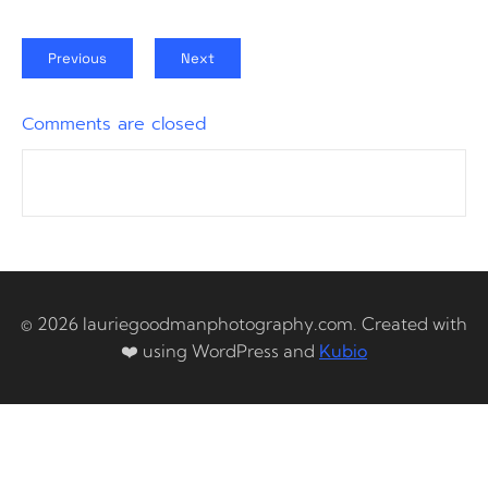
Previous
Next
Comments are closed
© 2026 lauriegoodmanphotography.com. Created with
❤️ using WordPress and
Kubio