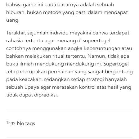
bahwa game ini pada dasarnya adalah sebuah
hiburan, bukan metode yang pasti dalam mendapat
uang.
Terakhir, sejumlah individu meyakini bahwa terdapat
rahasia tertentu agar menang di supeertogel,
contohnya menggunakan angka keberuntungan atau
bahkan melakukan ritual tertentu. Namun, tidak ada
bukti ilmiah mendukung mendukung ini. Supertogel
tetap merupakan permainan yang sangat bergantung
pada keacakan, sedangkan setiap strategi hanyalah
sebuah upaya agar merasakan kontrol atas hasil yang
tidak dapat diprediksi.
Tags:
No tags