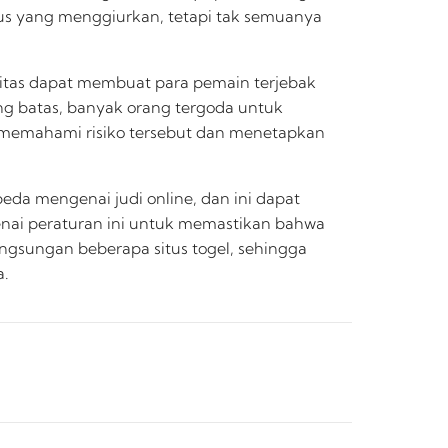
us yang menggiurkan, tetapi tak semuanya
ilitas dapat membuat para pemain terjebak
g batas, banyak orang tergoda untuk
k memahami risiko tersebut dan menetapkan
eda mengenai judi online, dan ini dapat
enai peraturan ini untuk memastikan bahwa
angsungan beberapa situs togel, sehingga
a.