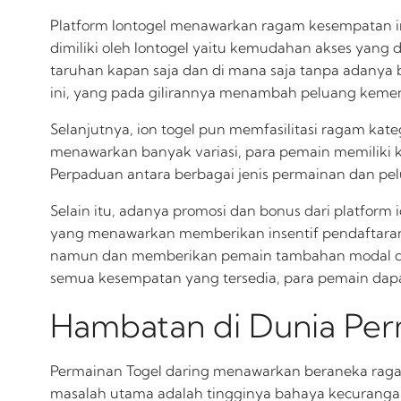
Platform Iontogel menawarkan ragam kesempatan in
dimiliki oleh Iontogel yaitu kemudahan akses yan
taruhan kapan saja dan di mana saja tanpa adanya
ini, yang pada gilirannya menambah peluang keme
Selanjutnya, ion togel pun memfasilitasi ragam kat
menawarkan banyak variasi, para pemain memiliki
Perpaduan antara berbagai jenis permainan dan pelu
Selain itu, adanya promosi dan bonus dari platfor
yang menawarkan memberikan insentif pendaftaran,
namun dan memberikan pemain tambahan modal d
semua kesempatan yang tersedia, para pemain dap
Hambatan di Dunia Per
Permainan Togel daring menawarkan beraneka ragam
masalah utama adalah tingginya bahaya kecurangan