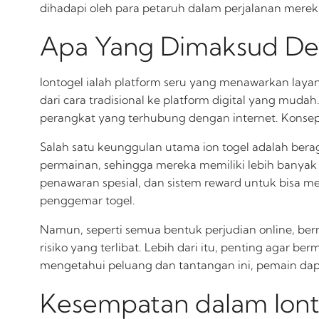
dihadapi oleh para petaruh dalam perjalanan merek
Apa Yang Dimaksud De
Iontogel ialah platform seru yang menawarkan layan
dari cara tradisional ke platform digital yang mu
perangkat yang terhubung dengan internet. Konse
Salah satu keunggulan utama ion togel adalah ber
permainan, sehingga mereka memiliki lebih banyak pi
penawaran spesial, dan sistem reward untuk bisa m
penggemar togel.
Namun, seperti semua bentuk perjudian online, ber
risiko yang terlibat. Lebih dari itu, penting agar b
mengetahui peluang dan tantangan ini, pemain dap
Kesempatan dalam Iont