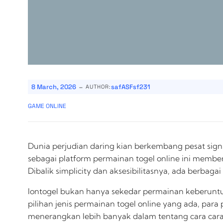
-
8 March, 2026
safASFsf231
AUTHOR:
GAME ONLINE
Dunia perjudian daring kian berkembang pesat signi
sebagai platform permainan togel online ini me
Dibalik simplicity dan aksesibilitasnya, ada berbag
Iontogel bukan hanya sekedar permainan keberuntung
pilihan jenis permainan togel online yang ada, pa
menerangkan lebih banyak dalam tentang cara cara 