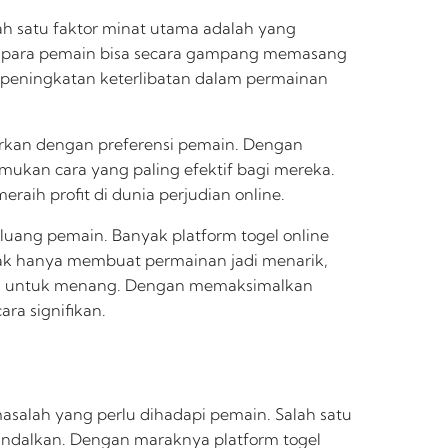
h satu faktor minat utama adalah yang
ne, para pemain bisa secara gampang memasang
 peningkatan keterlibatan dalam permainan
sarkan dengan preferensi pemain. Dengan
kan cara yang paling efektif bagi mereka.
aih profit di dunia perjudian online.
luang pemain. Banyak platform togel online
tak hanya membuat permainan jadi menarik,
g untuk menang. Dengan memaksimalkan
a signifikan.
salah yang perlu dihadapi pemain. Salah satu
andalkan. Dengan maraknya platform togel