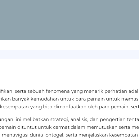
fikan, serta sebuah fenomena yang menarik perhatian adalah
mberikan banyak kemudahan untuk para pemain untuk mema
ai kesempatan yang bisa dimanfaatkan oleh para pemain, sert
an; ini melibatkan strategi, analisis, dan pengertian tent
ra pemain dituntut untuk cermat dalam memutuskan serta me
menavigasi dunia iontogel, serta menjelaskan kesempatan 