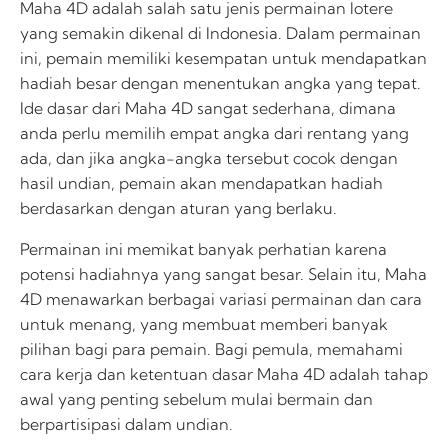
Maha 4D adalah salah satu jenis permainan lotere
yang semakin dikenal di Indonesia. Dalam permainan
ini, pemain memiliki kesempatan untuk mendapatkan
hadiah besar dengan menentukan angka yang tepat.
Ide dasar dari Maha 4D sangat sederhana, dimana
anda perlu memilih empat angka dari rentang yang
ada, dan jika angka-angka tersebut cocok dengan
hasil undian, pemain akan mendapatkan hadiah
berdasarkan dengan aturan yang berlaku.
Permainan ini memikat banyak perhatian karena
potensi hadiahnya yang sangat besar. Selain itu, Maha
4D menawarkan berbagai variasi permainan dan cara
untuk menang, yang membuat memberi banyak
pilihan bagi para pemain. Bagi pemula, memahami
cara kerja dan ketentuan dasar Maha 4D adalah tahap
awal yang penting sebelum mulai bermain dan
berpartisipasi dalam undian.