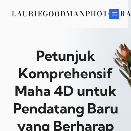
Skip
to
LAURIEGOODMANPHOTOGRA
content
Petunjuk
Komprehensif
Maha 4D untuk
Pendatang Baru
yang Berharap