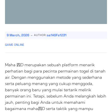
-
9 March, 2026
safASFsf231
AUTHOR:
GAME ONLINE
Maha 四D merupakan sebuah platform menarik
perhatian bagi para pecinta permainan togel di tanah
air. Dengan menggunakan metode yang sederhana
serta peluang menang yang cukup menggoda,
banyak orang baru yang mulai tertarik melirik
permainan ini. Tetapi, sebelum Anda melangkah lebih
jauh, penting bagi Anda untuk memahami
bagaimana maha四D serta taktik yang mampu