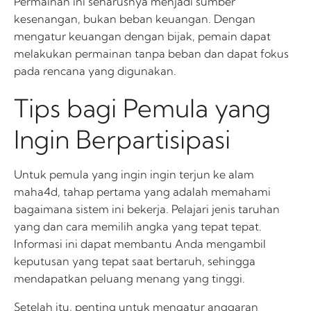
Permainan ini seharusnya menjadi sumber
kesenangan, bukan beban keuangan. Dengan
mengatur keuangan dengan bijak, pemain dapat
melakukan permainan tanpa beban dan dapat fokus
pada rencana yang digunakan.
Tips bagi Pemula yang
Ingin Berpartisipasi
Untuk pemula yang ingin ingin terjun ke alam
maha4d, tahap pertama yang adalah memahami
bagaimana sistem ini bekerja. Pelajari jenis taruhan
yang dan cara memilih angka yang tepat tepat.
Informasi ini dapat membantu Anda mengambil
keputusan yang tepat saat bertaruh, sehingga
mendapatkan peluang menang yang tinggi.
Setelah itu, penting untuk mengatur anggaran