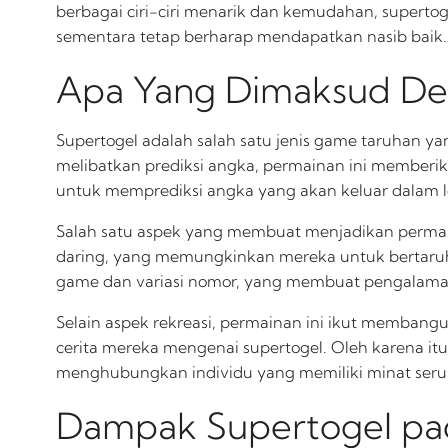
berbagai ciri-ciri menarik dan kemudahan, supertog
sementara tetap berharap mendapatkan nasib baik.
Apa Yang Dimaksud Den
Supertogel adalah salah satu jenis game taruhan ya
melibatkan prediksi angka, permainan ini memberi
untuk memprediksi angka yang akan keluar dalam l
Salah satu aspek yang membuat menjadikan permaina
daring, yang memungkinkan mereka untuk bertaruh
game dan variasi nomor, yang membuat pengalaman b
Selain aspek rekreasi, permainan ini ikut membangu
cerita mereka mengenai supertogel. Oleh karena i
menghubungkan individu yang memiliki minat seru
Dampak Supertogel pad