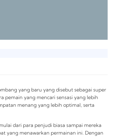
ombang yang baru yang disebut sebagai super
ra pemain yang mencari sensasi yang lebih
atan menang yang lebih optimal, serta
ulai dari para penjudi biasa sampai mereka
mpat yang menawarkan permainan ini. Dengan