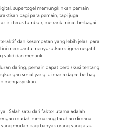
digital, supertogel memungkinkan pemain
aktisan bagi para pemain, tapi juga
itas ini terus tumbuh, menarik minat berbagai
teraktif dan kesempatan yang lebih jelas, para
al ini membantu menyusutkan stigma negatif
g valid dan menarik.
luran daring, pemain dapat berdiskusi tentang
gkungan sosial yang, di mana dapat berbagi
an mengasyikkan.
. Salah satu dari faktor utama adalah
isa dengan mudah memasang taruhan dimana
an yang mudah bagi banyak orang yang atau