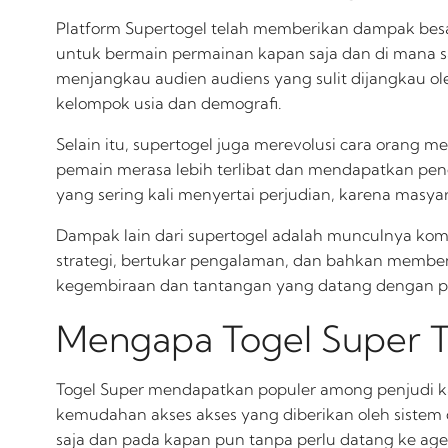
Platform Supertogel telah memberikan dampak besa
untuk bermain permainan kapan saja dan di mana sa
menjangkau audien audiens yang sulit dijangkau oleh
kelompok usia dan demografi.
Selain itu, supertogel juga merevolusi cara orang m
pemain merasa lebih terlibat dan mendapatkan pen
yang sering kali menyertai perjudian, karena masya
Dampak lain dari supertogel adalah munculnya komun
strategi, bertukar pengalaman, dan bahkan memben
kegembiraan dan tantangan yang datang dengan pe
Mengapa Togel Super T
Togel Super mendapatkan populer among penjudi ka
kemudahan akses akses yang diberikan oleh sistem
saja dan pada kapan pun tanpa perlu datang ke age