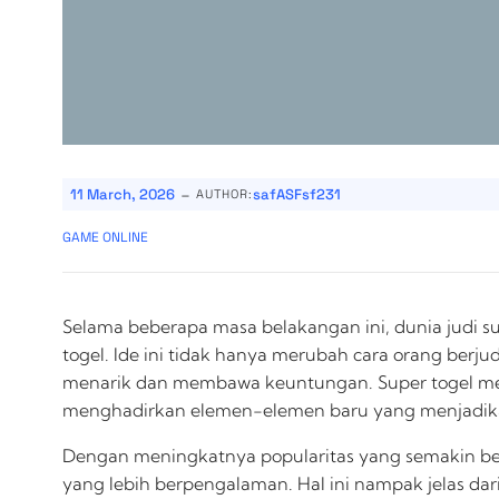
-
11 March, 2026
safASFsf231
AUTHOR:
GAME ONLINE
Selama beberapa masa belakangan ini, dunia judi 
togel. Ide ini tidak hanya merubah cara orang ber
menarik dan membawa keuntungan. Super togel me
menghadirkan elemen-elemen baru yang menjadikan 
Dengan meningkatnya popularitas yang semakin bes
yang lebih berpengalaman. Hal ini nampak jelas 