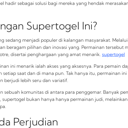
el hadir sebagai solusi bagi mereka yang hendak merasakan
gan Supertogel Ini?
ng sedang menjadi populer di kalangan masyarakat. Melalui
kan beragam pilihan dan inovasi yang. Permainan tersebut
otre, disertai penghargaan yang amat menarik.
supertogel
n ini menarik ialah akses yang aksesnya. Para pemain dap
 setiap saat dan di mana pun. Tak hanya itu, permainan 
erjudi lebih seru dan variatif.
n sebuah komunitas di antara para penggemar. Banyak pemain
tu, supertogel bukan hanya hanya permainan judi, melaink
pa.
a Perjudian