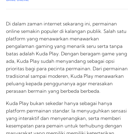
Di dalam zaman internet sekarang ini, permainan
online semakin populer di kalangan publik. Salah satu
platform yang menawarkan menawarkan
pengalaman gaming yang menarik seru serta tanpa
batas adalah Kuda Play. Dengan beragam game yang
ada, Kuda Play sudah menyandang sebagai opsi
prioritas bagi para pecinta permainan. Dari permainan
tradisional sampai moderen, Kuda Play menawarkan
peluang kepada penggunanya agar merasakan
perasaan bermain yang berbeda berbeda.
Kuda Play bukan sekedar hanya sebagai hanya
platform permainan standar. Ia menyuguhkan sensasi
yang interaktif dan menyenangkan, serta memberi
kesempatan para pemain untuk terhubung dengan
masyarakat yang memiliki memiliki ketertarikan