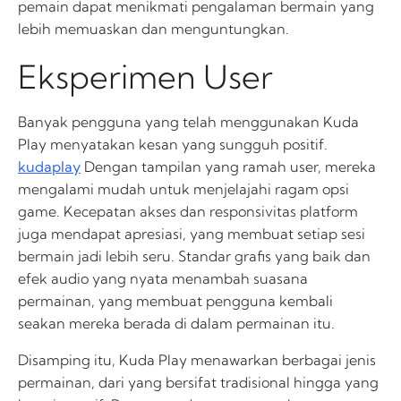
pemain dapat menikmati pengalaman bermain yang
lebih memuaskan dan menguntungkan.
Eksperimen User
Banyak pengguna yang telah menggunakan Kuda
Play menyatakan kesan yang sungguh positif.
kudaplay
Dengan tampilan yang ramah user, mereka
mengalami mudah untuk menjelajahi ragam opsi
game. Kecepatan akses dan responsivitas platform
juga mendapat apresiasi, yang membuat setiap sesi
bermain jadi lebih seru. Standar grafis yang baik dan
efek audio yang nyata menambah suasana
permainan, yang membuat pengguna kembali
seakan mereka berada di dalam permainan itu.
Disamping itu, Kuda Play menawarkan berbagai jenis
permainan, dari yang bersifat tradisional hingga yang