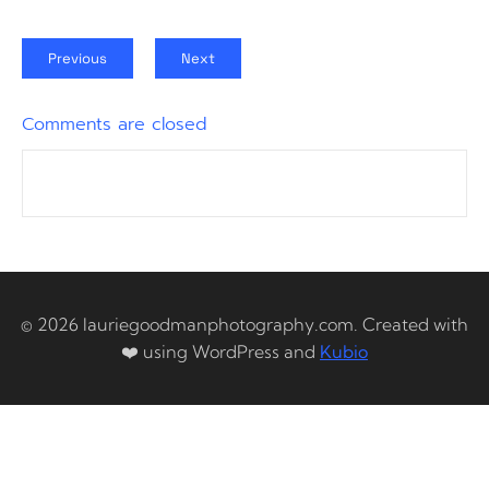
Previous
Next
Comments are closed
© 2026 lauriegoodmanphotography.com. Created with
❤️ using WordPress and
Kubio