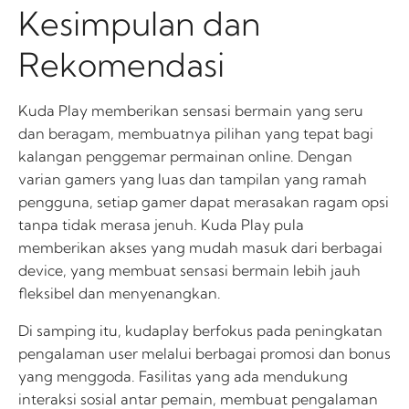
Kesimpulan dan
Rekomendasi
Kuda Play memberikan sensasi bermain yang seru
dan beragam, membuatnya pilihan yang tepat bagi
kalangan penggemar permainan online. Dengan
varian gamers yang luas dan tampilan yang ramah
pengguna, setiap gamer dapat merasakan ragam opsi
tanpa tidak merasa jenuh. Kuda Play pula
memberikan akses yang mudah masuk dari berbagai
device, yang membuat sensasi bermain lebih jauh
fleksibel dan menyenangkan.
Di samping itu, kudaplay berfokus pada peningkatan
pengalaman user melalui berbagai promosi dan bonus
yang menggoda. Fasilitas yang ada mendukung
interaksi sosial antar pemain, membuat pengalaman