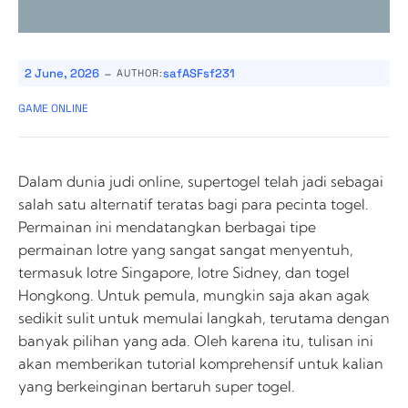
-
2 June, 2026
safASFsf231
AUTHOR:
GAME ONLINE
Dalam dunia judi online, supertogel telah jadi sebagai
salah satu alternatif teratas bagi para pecinta togel.
Permainan ini mendatangkan berbagai tipe
permainan lotre yang sangat sangat menyentuh,
termasuk lotre Singapore, lotre Sidney, dan togel
Hongkong. Untuk pemula, mungkin saja akan agak
sedikit sulit untuk memulai langkah, terutama dengan
banyak pilihan yang ada. Oleh karena itu, tulisan ini
akan memberikan tutorial komprehensif untuk kalian
yang berkeinginan bertaruh super togel.