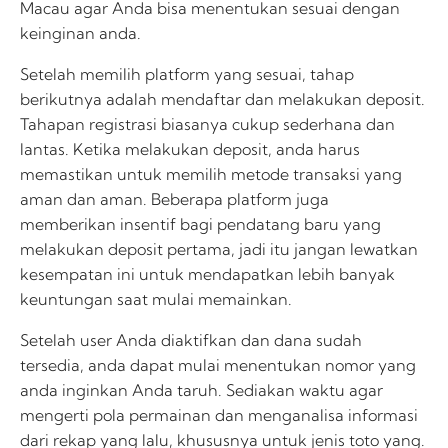
Macau agar Anda bisa menentukan sesuai dengan
keinginan anda.
Setelah memilih platform yang sesuai, tahap
berikutnya adalah mendaftar dan melakukan deposit.
Tahapan registrasi biasanya cukup sederhana dan
lantas. Ketika melakukan deposit, anda harus
memastikan untuk memilih metode transaksi yang
aman dan aman. Beberapa platform juga
memberikan insentif bagi pendatang baru yang
melakukan deposit pertama, jadi itu jangan lewatkan
kesempatan ini untuk mendapatkan lebih banyak
keuntungan saat mulai memainkan.
Setelah user Anda diaktifkan dan dana sudah
tersedia, anda dapat mulai menentukan nomor yang
anda inginkan Anda taruh. Sediakan waktu agar
mengerti pola permainan dan menganalisa informasi
dari rekap yang lalu, khususnya untuk jenis toto yang.