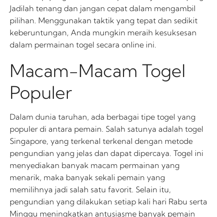
Jadilah tenang dan jangan cepat dalam mengambil
pilihan. Menggunakan taktik yang tepat dan sedikit
keberuntungan, Anda mungkin meraih kesuksesan
dalam permainan togel secara online ini.
Macam-Macam Togel
Populer
Dalam dunia taruhan, ada berbagai tipe togel yang
populer di antara pemain. Salah satunya adalah togel
Singapore, yang terkenal terkenal dengan metode
pengundian yang jelas dan dapat dipercaya. Togel ini
menyediakan banyak macam permainan yang
menarik, maka banyak sekali pemain yang
memilihnya jadi salah satu favorit. Selain itu,
pengundian yang dilakukan setiap kali hari Rabu serta
Minggu meningkatkan antusiasme banyak pemain