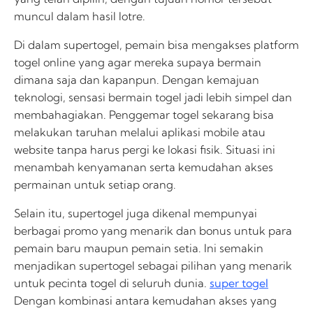
muncul dalam hasil lotre.
Di dalam supertogel, pemain bisa mengakses platform
togel online yang agar mereka supaya bermain
dimana saja dan kapanpun. Dengan kemajuan
teknologi, sensasi bermain togel jadi lebih simpel dan
membahagiakan. Penggemar togel sekarang bisa
melakukan taruhan melalui aplikasi mobile atau
website tanpa harus pergi ke lokasi fisik. Situasi ini
menambah kenyamanan serta kemudahan akses
permainan untuk setiap orang.
Selain itu, supertogel juga dikenal mempunyai
berbagai promo yang menarik dan bonus untuk para
pemain baru maupun pemain setia. Ini semakin
menjadikan supertogel sebagai pilihan yang menarik
untuk pecinta togel di seluruh dunia.
super togel
Dengan kombinasi antara kemudahan akses yang