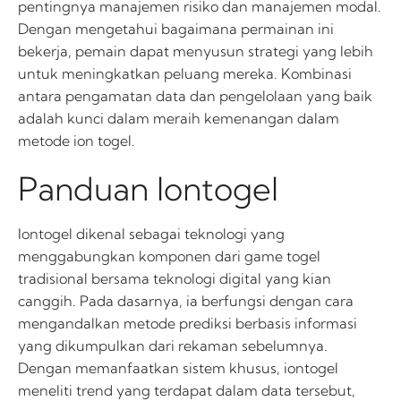
pentingnya manajemen risiko dan manajemen modal.
Dengan mengetahui bagaimana permainan ini
bekerja, pemain dapat menyusun strategi yang lebih
untuk meningkatkan peluang mereka. Kombinasi
antara pengamatan data dan pengelolaan yang baik
adalah kunci dalam meraih kemenangan dalam
metode ion togel.
Panduan Iontogel
Iontogel dikenal sebagai teknologi yang
menggabungkan komponen dari game togel
tradisional bersama teknologi digital yang kian
canggih. Pada dasarnya, ia berfungsi dengan cara
mengandalkan metode prediksi berbasis informasi
yang dikumpulkan dari rekaman sebelumnya.
Dengan memanfaatkan sistem khusus, iontogel
meneliti trend yang terdapat dalam data tersebut,