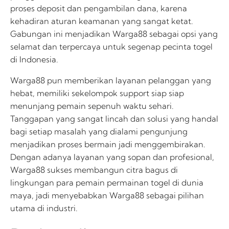
proses deposit dan pengambilan dana, karena
kehadiran aturan keamanan yang sangat ketat.
Gabungan ini menjadikan Warga88 sebagai opsi yang
selamat dan terpercaya untuk segenap pecinta togel
di Indonesia.
Warga88 pun memberikan layanan pelanggan yang
hebat, memiliki sekelompok support siap siap
menunjang pemain sepenuh waktu sehari.
Tanggapan yang sangat lincah dan solusi yang handal
bagi setiap masalah yang dialami pengunjung
menjadikan proses bermain jadi menggembirakan.
Dengan adanya layanan yang sopan dan profesional,
Warga88 sukses membangun citra bagus di
lingkungan para pemain permainan togel di dunia
maya, jadi menyebabkan Warga88 sebagai pilihan
utama di industri.