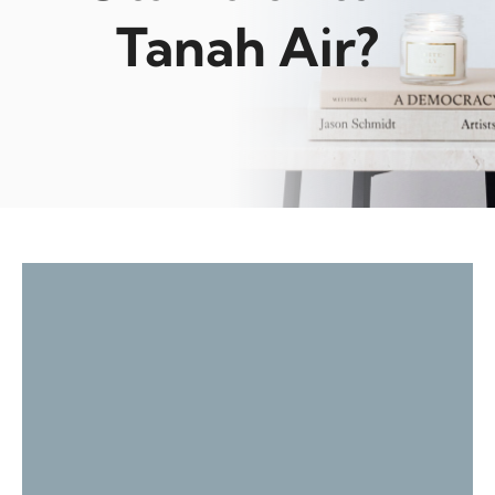
Tanah Air?