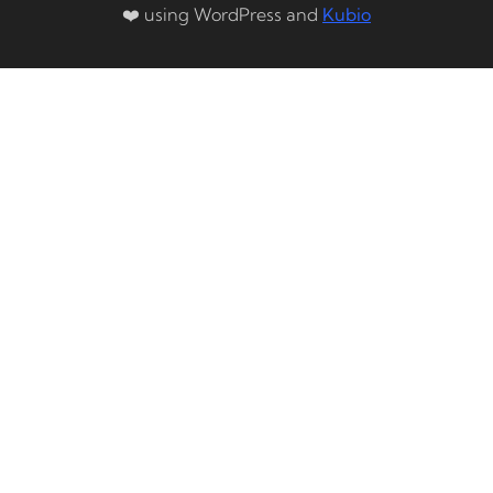
❤️ using WordPress and
Kubio