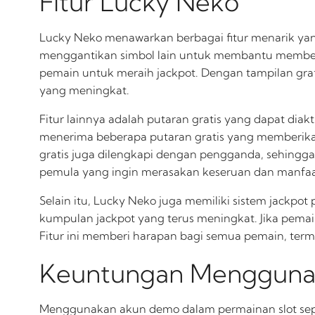
Fitur Lucky Neko
Lucky Neko menawarkan berbagai fitur menarik yan
menggantikan simbol lain untuk membantu memben
pemain untuk meraih jackpot. Dengan tampilan graf
yang meningkat.
Fitur lainnya adalah putaran gratis yang dapat dia
menerima beberapa putaran gratis yang memberika
gratis juga dilengkapi dengan pengganda, sehingga k
pemula yang ingin merasakan keseruan dan manfaat
Selain itu, Lucky Neko juga memiliki sistem jackpo
kumpulan jackpot yang terus meningkat. Jika pema
Fitur ini memberi harapan bagi semua pemain, te
Keuntungan Mengguna
Menggunakan akun demo dalam permainan slot sep