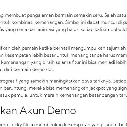
g membuat pengalaman bermain semakin seru. Salah satu fi
tuk kombinasi kemenangan. Simbol ini dapat muncul di g
is yang ceria dan animasi yang halus, setiap kali simbol 
ktifkan oleh pemain ketika berhasil mengumpulkan sejumlah
n kesempatan lebih besar untuk menang tanpa harus memp
emenangan yang diraih selama fitur ini bisa menjadi lebih b
 dari bermain demo slot.
t progresif yang semakin meningkatkan daya tariknya. Setia
in beruntung, mereka bisa memenangkan jackpot yang sign
rmasuk pemula, untuk meraih kemenangan besar dengan tar
kan Akun Demo
erti Lucky Neko memberikan kesempatan yang sangat ber