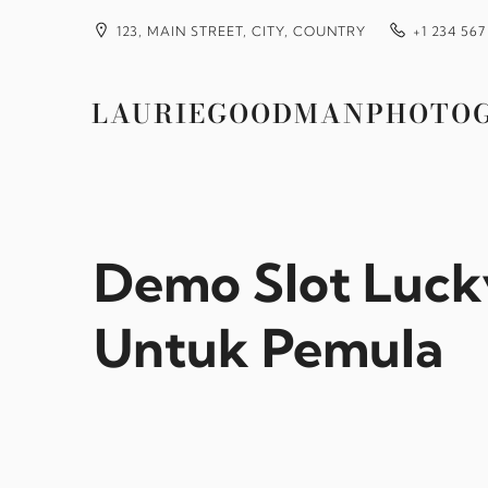
Skip
to
123, MAIN STREET, CITY, COUNTRY
+1 234 567
content
LAURIEGOODMANPHOTO
Demo Slot Luck
Untuk Pemula