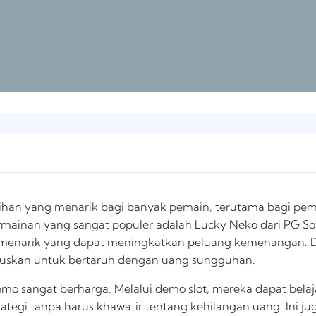
pilihan yang menarik bagi banyak pemain, terutama bagi p
ermainan yang sangat populer adalah Lucky Neko dari PG S
itur menarik yang dapat meningkatkan peluang kemenangan.
uskan untuk bertaruh dengan uang sungguhan.
o sangat berharga. Melalui demo slot, mereka dapat belaj
tegi tanpa harus khawatir tentang kehilangan uang. Ini ju