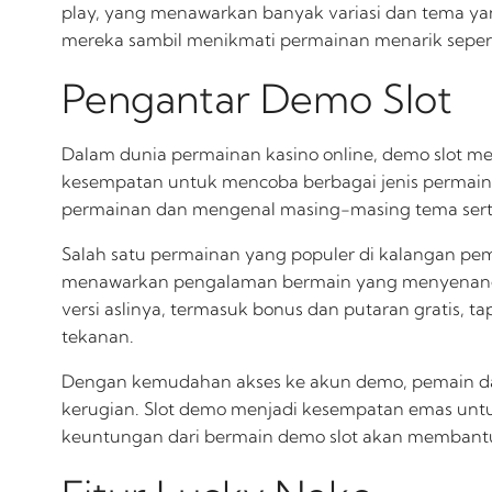
play, yang menawarkan banyak variasi dan tema y
mereka sambil menikmati permainan menarik seper
Pengantar Demo Slot
Dalam dunia permainan kasino online, demo slot me
kesempatan untuk mencoba berbagai jenis permain
permainan dan mengenal masing-masing tema sert
Salah satu permainan yang populer di kalangan pe
menawarkan pengalaman bermain yang menyenan
versi aslinya, termasuk bonus dan putaran gratis, t
tekanan.
Dengan kemudahan akses ke akun demo, pemain dapa
kerugian. Slot demo menjadi kesempatan emas untuk
keuntungan dari bermain demo slot akan membantu