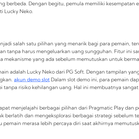
ang berbeda. Dengan begitu, pemula memiliki kesempatan
ti Lucky Neko.
njadi salah satu pilihan yang menarik bagi para pemain, 
an tanpa harus mengeluarkan uang sungguhan. Fitur ini s
a mekanisme yang ada sebelum memutuskan untuk bermain
main adalah Lucky Neko dari PG Soft. Dengan tampilan yan
gkan.
akun demo slot
Dalam slot demo ini, para pemain da
api tanpa risiko kehilangan uang. Hal ini membuatnya sanga
t menjelajahi berbagai pilihan dari Pragmatic Play dan p
 berlatih dan mengeksplorasi berbagai strategi sebelum t
 pemain merasa lebih percaya diri saat akhirnya memutu