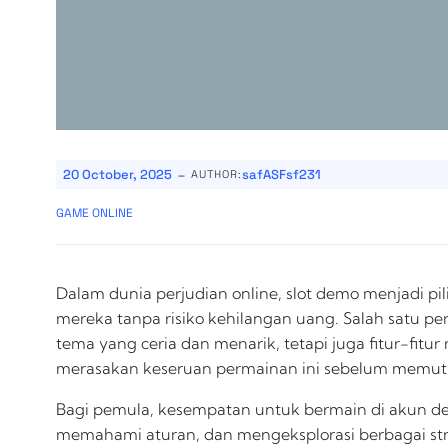
-
20 October, 2025
safASFsf231
AUTHOR:
GAME ONLINE
Dalam dunia perjudian online, slot demo menjadi 
mereka tanpa risiko kehilangan uang. Salah satu p
tema yang ceria dan menarik, tetapi juga fitur-f
merasakan keseruan permainan ini sebelum memut
Bagi pemula, kesempatan untuk bermain di akun dem
memahami aturan, dan mengeksplorasi berbagai stra