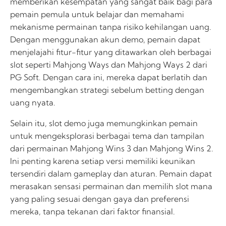
memberikan kesempatan yang sangat baik bagi para
pemain pemula untuk belajar dan memahami
mekanisme permainan tanpa risiko kehilangan uang.
Dengan menggunakan akun demo, pemain dapat
menjelajahi fitur-fitur yang ditawarkan oleh berbagai
slot seperti Mahjong Ways dan Mahjong Ways 2 dari
PG Soft. Dengan cara ini, mereka dapat berlatih dan
mengembangkan strategi sebelum betting dengan
uang nyata.
Selain itu, slot demo juga memungkinkan pemain
untuk mengeksplorasi berbagai tema dan tampilan
dari permainan Mahjong Wins 3 dan Mahjong Wins 2.
Ini penting karena setiap versi memiliki keunikan
tersendiri dalam gameplay dan aturan. Pemain dapat
merasakan sensasi permainan dan memilih slot mana
yang paling sesuai dengan gaya dan preferensi
mereka, tanpa tekanan dari faktor finansial.