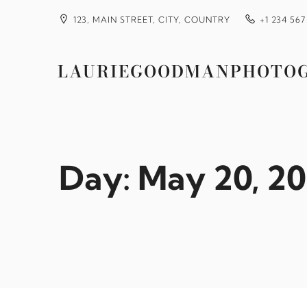
Skip
to
123, MAIN STREET, CITY, COUNTRY
+1 234 567
content
LAURIEGOODMANPHOTO
Day:
May 20, 2