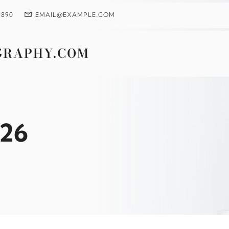
 890
EMAIL@EXAMPLE.COM
GRAPHY.COM
026