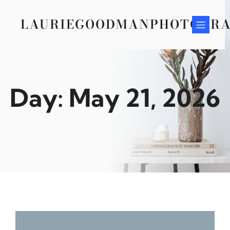
Skip
to
LAURIEGOODMANPHOTOGRA
content
Day:
May 21, 2026