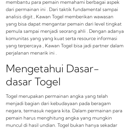
membantu para pemain memahami berbagai aspek
dari permainan ini . Dari taktik fundamental sampai
analisis digit , Kawan Togel memberikan wawasan
yang bisa dapat mengantar pemain dari level tingkat
pemula sampai menjadi seorang ahli . Dengan adanya
komunitas yang yang kuat serta resource informasi
yang terpercaya , Kawan Togel bisa jadi partner dalam
perjalanan menarik ini .
Mengetahui Dasar-
dasar Togel
Togel merupakan permainan angka yang telah
menjadi bagian dari kebudayaan pada beragam
negara, termasuk negara kita. Dalam permainan para
pemain harus menghitung angka yang mungkin
muncul di hasil undian. Togel bukan hanya sekadar