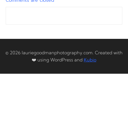
Comments are closed
© 2026 lauriegoodmanphotography.com. Created with
❤️ using WordPress and
Kubio