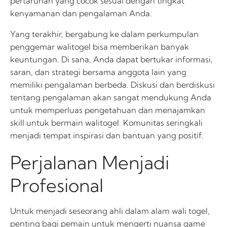
pertaruhan yang cocok sesuai dengan tingkat
kenyamanan dan pengalaman Anda.
Yang terakhir, bergabung ke dalam perkumpulan
penggemar walitogel bisa memberikan banyak
keuntungan. Di sana, Anda dapat bertukar informasi,
saran, dan strategi bersama anggota lain yang
memiliki pengalaman berbeda. Diskusi dan berdiskusi
tentang pengalaman akan sangat mendukung Anda
untuk memperluas pengetahuan dan menajamkan
skill untuk bermain walitogel. Komunitas seringkali
menjadi tempat inspirasi dan bantuan yang positif.
Perjalanan Menjadi
Profesional
Untuk menjadi seseorang ahli dalam alam wali togel,
penting bagi pemain untuk mengerti nuansa game