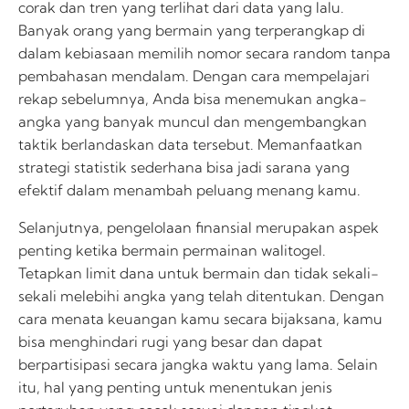
corak dan tren yang terlihat dari data yang lalu.
Banyak orang yang bermain yang terperangkap di
dalam kebiasaan memilih nomor secara random tanpa
pembahasan mendalam. Dengan cara mempelajari
rekap sebelumnya, Anda bisa menemukan angka-
angka yang banyak muncul dan mengembangkan
taktik berlandaskan data tersebut. Memanfaatkan
strategi statistik sederhana bisa jadi sarana yang
efektif dalam menambah peluang menang kamu.
Selanjutnya, pengelolaan finansial merupakan aspek
penting ketika bermain permainan walitogel.
Tetapkan limit dana untuk bermain dan tidak sekali-
sekali melebihi angka yang telah ditentukan. Dengan
cara menata keuangan kamu secara bijaksana, kamu
bisa menghindari rugi yang besar dan dapat
berpartisipasi secara jangka waktu yang lama. Selain
itu, hal yang penting untuk menentukan jenis