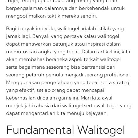
togel, tetapi juga untuk orang-orang yang telah
berpengalaman dalamnya dan berkehendak untuk
mengoptimalkan taktik mereka sendiri.
Bagi banyak individu, wali togel adalah istilah yang
jamak lagi. Banyak yang percaya kalau wali togel
dapat menawarkan petunjuk atau inspirasi dalam
memutuskan angka yang tepat. Dalam artikel ini, kita
akan membahas beraneka aspek terkait walitogel
serta bagaimana seseorang bisa bertransisi dari
seorang petaruh pemula menjadi seorang profesional.
Menggunakan pengetahuan yang tepat serta strategi
yang efektif, setiap orang dapat mencapai
keberhasilan di dalam game ini. Mari kita awali
menjelajahi rahasia dari walitogel serta wali togel yang
dapat mengantarkan kita menuju kejayaan.
Fundamental Walitogel