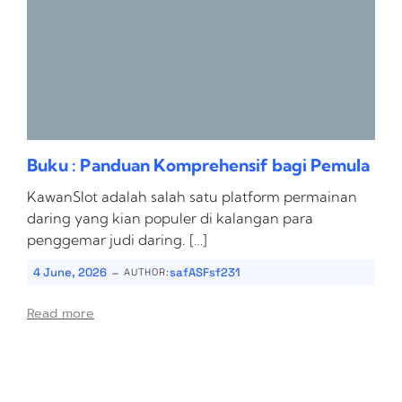
Buku : Panduan Komprehensif bagi Pemula
KawanSlot adalah salah satu platform permainan
daring yang kian populer di kalangan para
penggemar judi daring. […]
-
4 June, 2026
safASFsf231
AUTHOR:
Read more