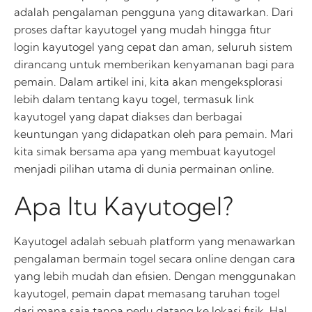
adalah pengalaman pengguna yang ditawarkan. Dari
proses daftar kayutogel yang mudah hingga fitur
login kayutogel yang cepat dan aman, seluruh sistem
dirancang untuk memberikan kenyamanan bagi para
pemain. Dalam artikel ini, kita akan mengeksplorasi
lebih dalam tentang kayu togel, termasuk link
kayutogel yang dapat diakses dan berbagai
keuntungan yang didapatkan oleh para pemain. Mari
kita simak bersama apa yang membuat kayutogel
menjadi pilihan utama di dunia permainan online.
Apa Itu Kayutogel?
Kayutogel adalah sebuah platform yang menawarkan
pengalaman bermain togel secara online dengan cara
yang lebih mudah dan efisien. Dengan menggunakan
kayutogel, pemain dapat memasang taruhan togel
dari mana saja tanpa perlu datang ke lokasi fisik. Hal