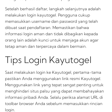
Setelah berhasil daftar, langkah selanjutnya adalah
melakukan login kayutogel. Pengguna cukup
memasukkan username dan password yang telah
dibuat saat pendaftaran. Memastikan bahwa
informasi login aman dan tidak dibagikan kepada
orang lain adalah kunci untuk menjaga akun agar
tetap aman dan terpercaya dalam bermain.
Tips Login Kayutogel
Saat melakukan login ke Kayutogel, pertama-tama
pastikan Anda menggunakan link resmi Kayutogel.
Menggunakan link yang tepat sangat penting untuk
menghindari situs palsu yang dapat membahayakan
informasi pribadi Anda. Selalu periksa alamat URL di
toolbar browser Anda sebelum memasukkan rincian
login.