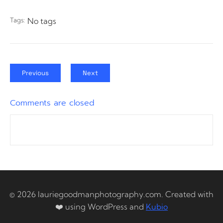
Tags:
No tags
Previous
Next
Comments are closed
© 2026 lauriegoodmanphotography.com. Created with
❤️ using WordPress and
Kubio