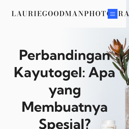
Skip
to
LAURIEGOODMANPHOTOGRA
content
Perbandingan
Kayutogel: Apa
yang
Membuatnya
Spesial?