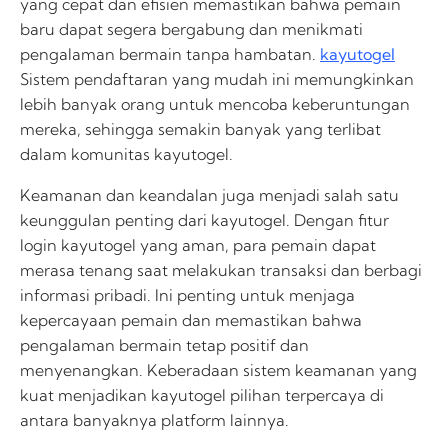
yang cepat dan efisien memastikan bahwa pemain
baru dapat segera bergabung dan menikmati
pengalaman bermain tanpa hambatan.
kayutogel
Sistem pendaftaran yang mudah ini memungkinkan
lebih banyak orang untuk mencoba keberuntungan
mereka, sehingga semakin banyak yang terlibat
dalam komunitas kayutogel.
Keamanan dan keandalan juga menjadi salah satu
keunggulan penting dari kayutogel. Dengan fitur
login kayutogel yang aman, para pemain dapat
merasa tenang saat melakukan transaksi dan berbagi
informasi pribadi. Ini penting untuk menjaga
kepercayaan pemain dan memastikan bahwa
pengalaman bermain tetap positif dan
menyenangkan. Keberadaan sistem keamanan yang
kuat menjadikan kayutogel pilihan terpercaya di
antara banyaknya platform lainnya.