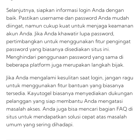
Selanjutnya, siapkan informasi login Anda dengan
baik. Pastikan username dan password Anda mudah
diingat, namun cukup kuat untuk menjaga keamanan
akun Anda. Jika Anda khawatir lupa password,
pertimbangkan untuk menggunakan fitur pengingat
password yang biasanya disediakan situs ini.
Menghindari penggunaan password yang sama di
beberapa platform juga merupakan langkah bijak.
Jika Anda mengalami kesulitan saat login, jangan ragu
untuk menggunakan fitur bantuan yang biasanya
tersedia. Kayutogel biasanya menyediakan dukungan
pelanggan yang siap membantu Anda mengatasi
masalah akses. Anda juga bisa mencari bagian FAQ di
situs untuk mendapatkan solusi cepat atas masalah
umum yang sering dihadapi.