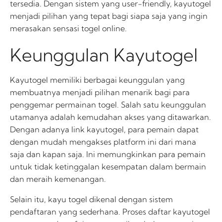
tersedia. Dengan sistem yang user-friendly, kayutogel
menjadi pilihan yang tepat bagi siapa saja yang ingin
merasakan sensasi togel online.
Keunggulan Kayutogel
Kayutogel memiliki berbagai keunggulan yang
membuatnya menjadi pilihan menarik bagi para
penggemar permainan togel. Salah satu keunggulan
utamanya adalah kemudahan akses yang ditawarkan.
Dengan adanya link kayutogel, para pemain dapat
dengan mudah mengakses platform ini dari mana
saja dan kapan saja. Ini memungkinkan para pemain
untuk tidak ketinggalan kesempatan dalam bermain
dan meraih kemenangan.
Selain itu, kayu togel dikenal dengan sistem
pendaftaran yang sederhana. Proses daftar kayutogel