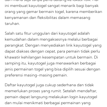
ini membuat kayutogel sangat menarik bagi banyak
orang yang gemar bermain togel, karena memberikan
kenyamanan dan fleksibilitas dalam memasang
taruhan.
Salah satu fitur unggulan dari kayutogel adalah
kemudahan dalam mengaksesnya melalui berbagai
perangkat. Dengan menyediakan link kayutogel yang
dapat diakses dengan cepat, para pemain tidak perlu
khawatir kehilangan kesempatan untuk bermain. Di
samping itu, kayutogel juga menawarkan berbagai
jenis permainan togel yang bisa dipilih sesuai dengan
preferensi masing-masing pemain.
Daftar kayutogel juga cukup sederhana dan tidak
memerlukan proses yang rumit. Setelah mendaftar,
pemain dapat langsung melakukan login kayutogel
dan mulai menikmati berbagai permainan yang