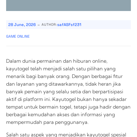
-
28 June, 2026
safASFsf231
AUTHOR:
GAME ONLINE
Dalam dunia permainan dan hiburan online,
kayutogel telah menjadi salah satu pilihan yang
menarik bagi banyak orang. Dengan berbagai fitur
dan layanan yang ditawarkannya, tidak heran jika
banyak pemain yang selalu setia dan berpartisipasi
aktif di platform ini. Kayutogel bukan hanya sekadar
tempat untuk bermain togel, tetapi juga hadir dengan
berbagai kemudahan akses dan informasi yang
mempermudah para penggunanya.
Salah satu aspek yang menjadikan kayutogel spesial