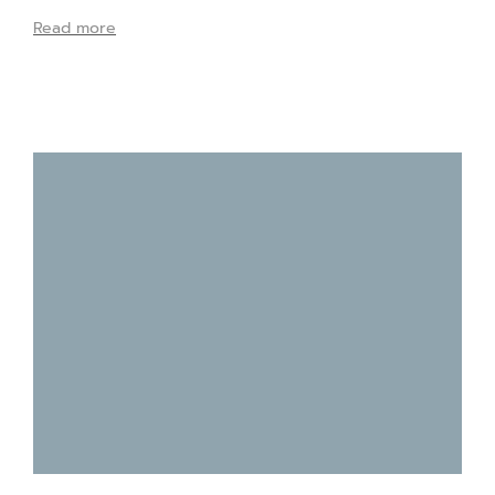
Read more