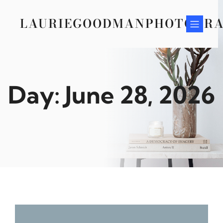
Skip
to
LAURIEGOODMANPHOTOGRA
content
Day:
June 28, 2026