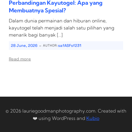
Perbandingan Kayutogel: Apa yang
Membuatnya Spesial?
Dalam dunia permainan dan hiburan online,
kayutogel telah menjadi salah satu pilihan yang
menarik bagi banyak […]
-
28 June, 2026
safASFsf231
AUTHOR:
Read more
© 2026 lauriegoodmanphotography.com. Created with
❤️ using WordPress and
Kubio