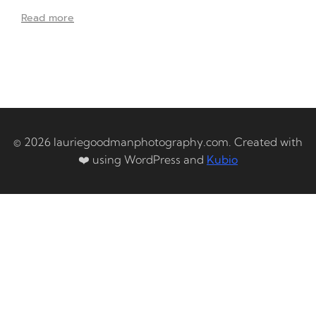
Read more
© 2026 lauriegoodmanphotography.com. Created with
❤️ using WordPress and
Kubio